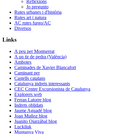
Reflexions
Jo pregunto
Rutes urbanes i d'història
Rutes art i natura
AC rutes furgo/AC
Diversos
Links
A peu per Montserrat
A un tir de pedra (València)
Ambotes
Caminades de Xavier Blancafort
Caminant per
Castells catalans
Catalunya indrets interessants
CEC Centre Excursionista de Catalunya
Explorers web
Ferran Latorre blog
Indrets oblidats
Jaume Aguadé blog
Joan Muñoz blog
Juanito Oiarzábal blog
Luckiluk
Muntanya Viva