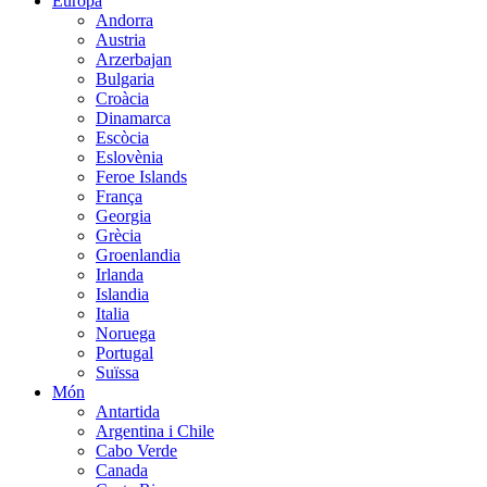
Europa
Andorra
Austria
Arzerbajan
Bulgaria
Croàcia
Dinamarca
Escòcia
Eslovènia
Feroe Islands
França
Georgia
Grècia
Groenlandia
Irlanda
Islandia
Italia
Noruega
Portugal
Suïssa
Món
Antartida
Argentina i Chile
Cabo Verde
Canada