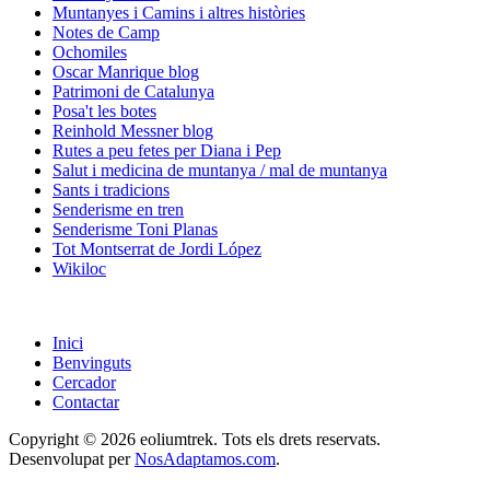
Muntanyes i Camins i altres històries
Notes de Camp
Ochomiles
Oscar Manrique blog
Patrimoni de Catalunya
Posa't les botes
Reinhold Messner blog
Rutes a peu fetes per Diana i Pep
Salut i medicina de muntanya / mal de muntanya
Sants i tradicions
Senderisme en tren
Senderisme Toni Planas
Tot Montserrat de Jordi López
Wikiloc
Inici
Benvinguts
Cercador
Contactar
Copyright © 2026 eoliumtrek. Tots els drets reservats.
Desenvolupat per
NosAdaptamos.com
.