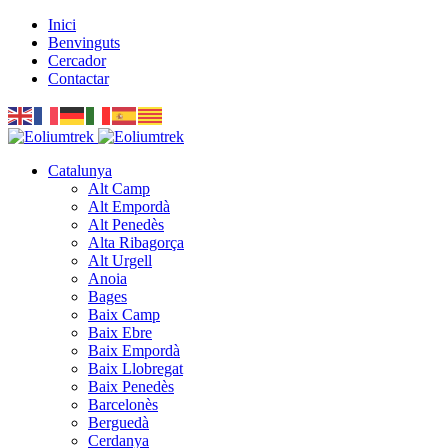
Inici
Benvinguts
Cercador
Contactar
Catalunya
Alt Camp
Alt Empordà
Alt Penedès
Alta Ribagorça
Alt Urgell
Anoia
Bages
Baix Camp
Baix Ebre
Baix Empordà
Baix Llobregat
Baix Penedès
Barcelonès
Berguedà
Cerdanya