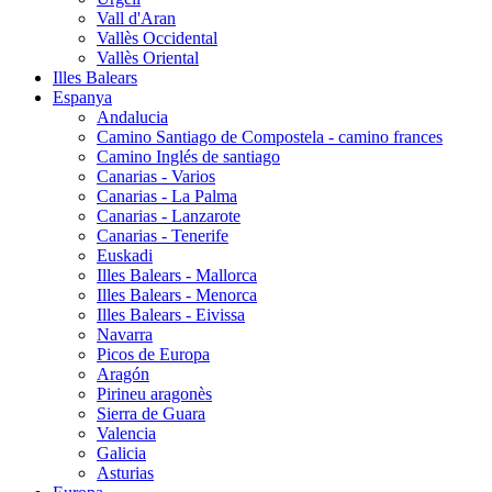
Vall d'Aran
Vallès Occidental
Vallès Oriental
Illes Balears
Espanya
Andalucia
Camino Santiago de Compostela - camino frances
Camino Inglés de santiago
Canarias - Varios
Canarias - La Palma
Canarias - Lanzarote
Canarias - Tenerife
Euskadi
Illes Balears - Mallorca
Illes Balears - Menorca
Illes Balears - Eivissa
Navarra
Picos de Europa
Aragón
Pirineu aragonès
Sierra de Guara
Valencia
Galicia
Asturias