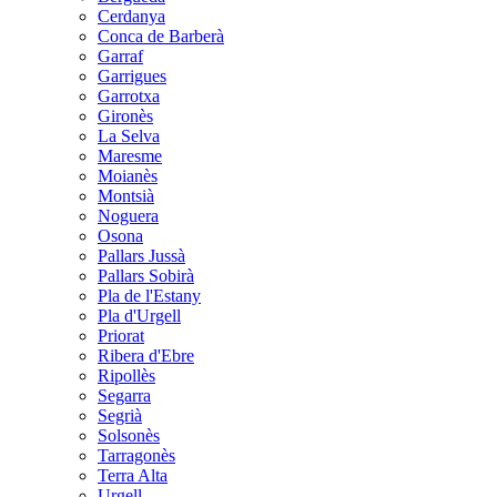
Cerdanya
Conca de Barberà
Garraf
Garrigues
Garrotxa
Gironès
La Selva
Maresme
Moianès
Montsià
Noguera
Osona
Pallars Jussà
Pallars Sobirà
Pla de l'Estany
Pla d'Urgell
Priorat
Ribera d'Ebre
Ripollès
Segarra
Segrià
Solsonès
Tarragonès
Terra Alta
Urgell