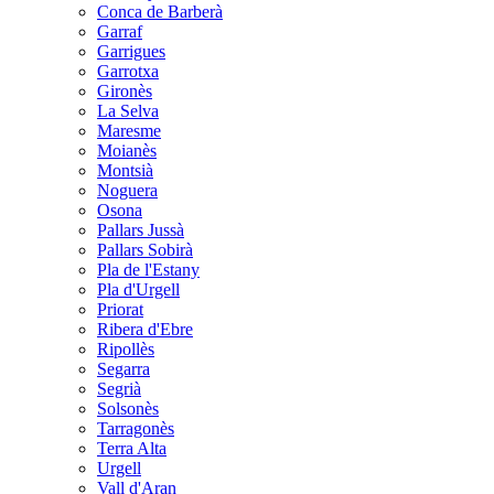
Conca de Barberà
Garraf
Garrigues
Garrotxa
Gironès
La Selva
Maresme
Moianès
Montsià
Noguera
Osona
Pallars Jussà
Pallars Sobirà
Pla de l'Estany
Pla d'Urgell
Priorat
Ribera d'Ebre
Ripollès
Segarra
Segrià
Solsonès
Tarragonès
Terra Alta
Urgell
Vall d'Aran