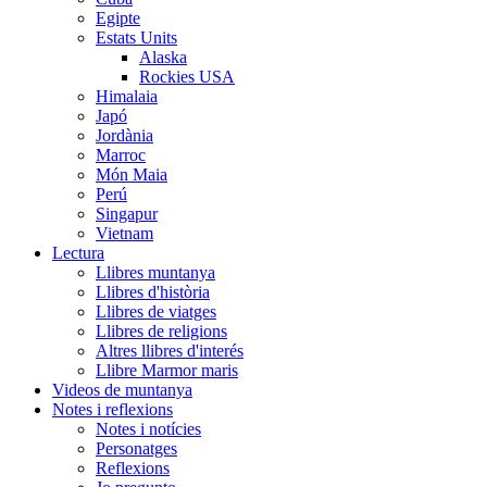
Egipte
Estats Units
Alaska
Rockies USA
Himalaia
Japó
Jordània
Marroc
Món Maia
Perú
Singapur
Vietnam
Lectura
Llibres muntanya
Llibres d'història
Llibres de viatges
Llibres de religions
Altres llibres d'interés
Llibre Marmor maris
Videos de muntanya
Notes i reflexions
Notes i notícies
Personatges
Reflexions