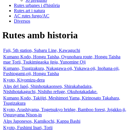
Jo pregunto
Rutes urbanes i d'història
Rutes art i natura
AC rutes furgo/AC
Diversos
Rutes amb historia
Fuji, 5th station, Subaru Line, Kawaguchi
Kumano Kodo, Hongu Taisha, Oyunohara route, Hongu Taisha
mae Torii, Tsukimigaoka jinja, Yunomine Oji
Kumano, Tsugizakura, Nakagawa-oji, Yukawa-oji, Inohana-oji,
Fushiogami-oji, Hongu Taisha
Kyoto, Kiyomizu-dera
Alps del Japó, Shinhotakaonsen, Shirakabadaira,
Nishihotakaguchi, Nishiho refuge, Okuhotakadake.
Kumano Kodo, Takijiri, Meshimori Yama, Kirinosato Takahara,
Tsugizakura
Kyoto, Arashiyama, Togetsukyo bridge, Bamboo forest, Jojakko-ji,
Ogurayama Nison-in
Alps Japonesos, Kamikochi, Kappa Bashi
Kyoto, Fushimi Inari, Torii