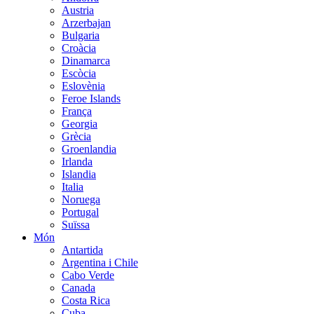
Austria
Arzerbajan
Bulgaria
Croàcia
Dinamarca
Escòcia
Eslovènia
Feroe Islands
França
Georgia
Grècia
Groenlandia
Irlanda
Islandia
Italia
Noruega
Portugal
Suïssa
Món
Antartida
Argentina i Chile
Cabo Verde
Canada
Costa Rica
Cuba