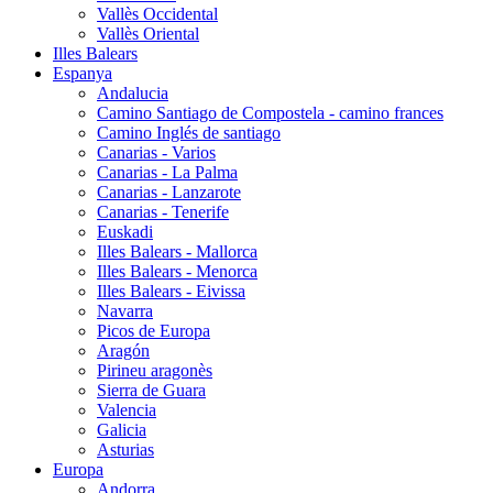
Vallès Occidental
Vallès Oriental
Illes Balears
Espanya
Andalucia
Camino Santiago de Compostela - camino frances
Camino Inglés de santiago
Canarias - Varios
Canarias - La Palma
Canarias - Lanzarote
Canarias - Tenerife
Euskadi
Illes Balears - Mallorca
Illes Balears - Menorca
Illes Balears - Eivissa
Navarra
Picos de Europa
Aragón
Pirineu aragonès
Sierra de Guara
Valencia
Galicia
Asturias
Europa
Andorra