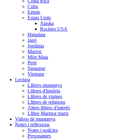
Costa Rica
Cuba
Egipte
Estats Units
Alaska
Rockies USA
Himalaia
Japó
Jordània
Marroc
Món Maia
Perú
Singapur
Vietnam
Lectura
Llibres muntanya
Llibres d'història
Llibres de viatges
Llibres de religions
Altres llibres d'interés
Llibre Marmor maris
Videos de muntanya
Notes i reflexions
Notes i notícies
Personatges