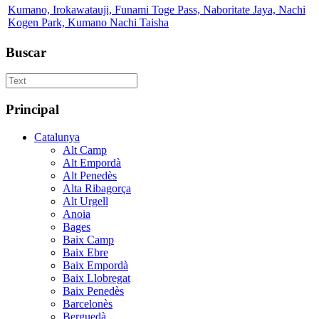
Kumano, Irokawatauji, Funami Toge Pass, Naboritate Jaya, Nachi
Kogen Park, Kumano Nachi Taisha
Buscar
Principal
Catalunya
Alt Camp
Alt Empordà
Alt Penedès
Alta Ribagorça
Alt Urgell
Anoia
Bages
Baix Camp
Baix Ebre
Baix Empordà
Baix Llobregat
Baix Penedès
Barcelonès
Berguedà