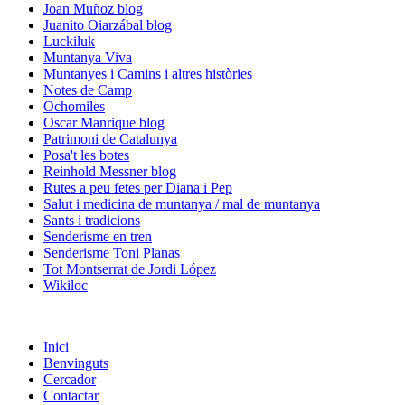
Joan Muñoz blog
Juanito Oiarzábal blog
Luckiluk
Muntanya Viva
Muntanyes i Camins i altres històries
Notes de Camp
Ochomiles
Oscar Manrique blog
Patrimoni de Catalunya
Posa't les botes
Reinhold Messner blog
Rutes a peu fetes per Diana i Pep
Salut i medicina de muntanya / mal de muntanya
Sants i tradicions
Senderisme en tren
Senderisme Toni Planas
Tot Montserrat de Jordi López
Wikiloc
Inici
Benvinguts
Cercador
Contactar