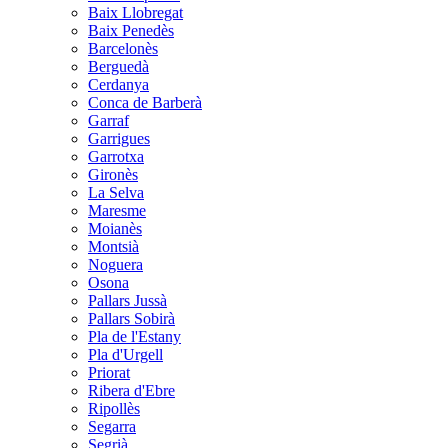
Baix Llobregat
Baix Penedès
Barcelonès
Berguedà
Cerdanya
Conca de Barberà
Garraf
Garrigues
Garrotxa
Gironès
La Selva
Maresme
Moianès
Montsià
Noguera
Osona
Pallars Jussà
Pallars Sobirà
Pla de l'Estany
Pla d'Urgell
Priorat
Ribera d'Ebre
Ripollès
Segarra
Segrià