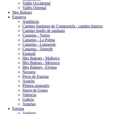
Vallès Occidental
Vallès Oriental
Illes Balears
Espanya
Andalucia
Camino Santiago de Compostela - camino frances
Camino Inglés de santiago
Canarias - Varios
Canarias - La Palma
Canarias - Lanzarote
Canarias - Tenerife
Euskadi
Illes Balears - Mallorca
Illes Balears - Menorca
Illes Balears - Eivissa
Navarra
Picos de Europa
Aragón
Pirineu aragonès
Sierra de Guara
Valencia
Galicia
Asturias
Europa
Andorra