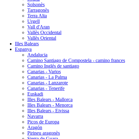
Solsonès
Tarragonès
Terra Alta
Urgell
Vall d'Aran
Vallès Occidental
Vallès Oriental
Illes Balears
Espanya
Andalucia
Camino Santiago de Compostela - camino frances
Camino Inglés de santiago
Canarias - Varios
Canarias - La Palma
Canarias - Lanzarote
Canarias - Tenerife
Euskadi
Illes Balears - Mallorca
Illes Balears - Menorca
Illes Balears - Eivissa
Navarra
Picos de Europa
Aragón
Pirineu aragonès
Sierra de Guara