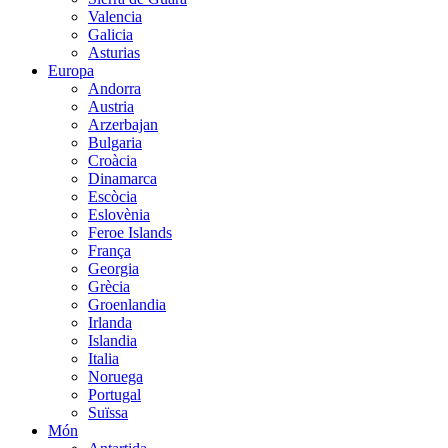
Valencia
Galicia
Asturias
Europa
Andorra
Austria
Arzerbajan
Bulgaria
Croàcia
Dinamarca
Escòcia
Eslovènia
Feroe Islands
França
Georgia
Grècia
Groenlandia
Irlanda
Islandia
Italia
Noruega
Portugal
Suïssa
Món