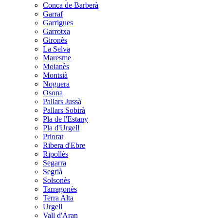
Conca de Barberà
Garraf
Garrigues
Garrotxa
Gironès
La Selva
Maresme
Moianès
Montsià
Noguera
Osona
Pallars Jussà
Pallars Sobirà
Pla de l'Estany
Pla d'Urgell
Priorat
Ribera d'Ebre
Ripollès
Segarra
Segrià
Solsonès
Tarragonès
Terra Alta
Urgell
Vall d'Aran