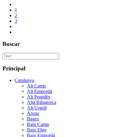
1
2
3
Buscar
Principal
Catalunya
Alt Camp
Alt Empordà
Alt Penedès
Alta Ribagorça
Alt Urgell
Anoia
Bages
Baix Camp
Baix Ebre
Baix Empordà