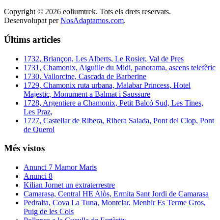
Copyright © 2026 eoliumtrek. Tots els drets reservats.
Desenvolupat per
NosAdaptamos.com
.
Últims articles
1732, Briançon, Les Alberts, Le Rosier, Val de Pres
1731, Chamonix, Aiguille du Midi, panorama, ascens telefèric
1730, Vallorcine, Cascada de Barberine
1729, Chamonix ruta urbana, Malabar Princess, Hotel
Majestic, Monument a Balmat i Saussure
1728, Argentiere a Chamonix, Petit Balcó Sud, Les Tines,
Les Praz,
1727, Castellar de Ribera, Ribera Salada, Pont del Clop, Pont
de Querol
Més vistos
Anunci 7 Mamor Maris
Anunci 8
Kilian Jornet un extraterrestre
Camarasa, Central HE Alòs, Ermita Sant Jordi de Camarasa
Pedralta, Cova La Tuna, Montclar, Menhir Es Terme Gros,
Puig de les Cols