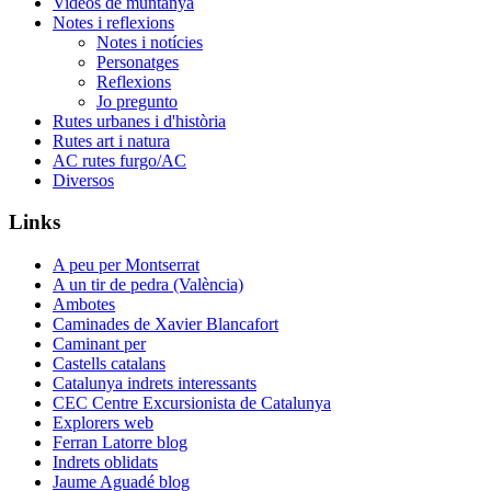
Videos de muntanya
Notes i reflexions
Notes i notícies
Personatges
Reflexions
Jo pregunto
Rutes urbanes i d'història
Rutes art i natura
AC rutes furgo/AC
Diversos
Links
A peu per Montserrat
A un tir de pedra (València)
Ambotes
Caminades de Xavier Blancafort
Caminant per
Castells catalans
Catalunya indrets interessants
CEC Centre Excursionista de Catalunya
Explorers web
Ferran Latorre blog
Indrets oblidats
Jaume Aguadé blog