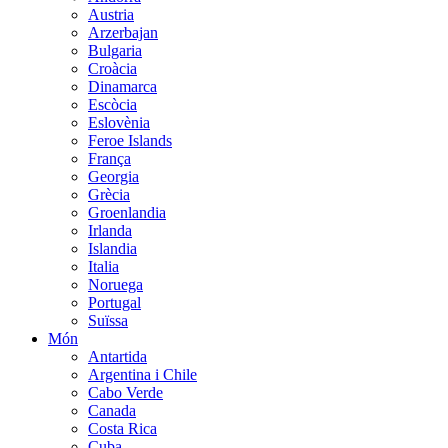
Austria
Arzerbajan
Bulgaria
Croàcia
Dinamarca
Escòcia
Eslovènia
Feroe Islands
França
Georgia
Grècia
Groenlandia
Irlanda
Islandia
Italia
Noruega
Portugal
Suïssa
Món
Antartida
Argentina i Chile
Cabo Verde
Canada
Costa Rica
Cuba