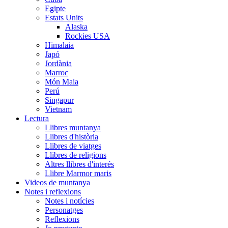
Egipte
Estats Units
Alaska
Rockies USA
Himalaia
Japó
Jordània
Marroc
Món Maia
Perú
Singapur
Vietnam
Lectura
Llibres muntanya
Llibres d'història
Llibres de viatges
Llibres de religions
Altres llibres d'interés
Llibre Marmor maris
Videos de muntanya
Notes i reflexions
Notes i notícies
Personatges
Reflexions