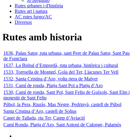
Jo pregunto
Rutes urbanes i d'història
Rutes art i natura
AC rutes furgo/AC
Diversos
Rutes amb historia
1636, Palau Sator, ruta urbana, sant Pere de Palau Sator, Sant Pau
de Fontclara
1637, La Bisbal d’Empordà, ruta urbana, històrica i cultural
1533, Torroella de Montgrí, Gola del Ter, Llacunes Ter Vell
1532, Santa Cristina d’Aro, volta riera de Malvet
1531, Camí de ronda, Platja Sant Pol a Platja d’Aro
1530, Camí de ronda, Sant Pol, Sant Feliu de Guíxols, Sant Elm i
monestir de Sant Feliu
Púbol, la Pera, Riuràs, Mas Negre, Pedrinyà, castell de Púbol
Santa Cristina d’Aro, castell de Solius
Canet de Tallada, riu Ter, Camp d’Aviació
Camí Ronda, Platja d’Aro, Sant Antoni de Calonge, Palamós