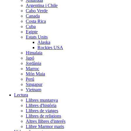
Antartida
Argentina i Chile
Cabo Verde
Canada
Costa Rica
Cuba
Egipte
Estats Units
Alaska
Rockies USA
Himalaia
Japó
Jordània
Marroc
Món Maia
Perú
Singapur
Vietnam
Lectura
Llibres muntanya
Llibres d'història
Llibres de viatges
Llibres de religions
Altres llibres d'interés
Llibre Marmor maris