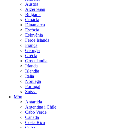
Austria
Arzerbajan
Bulgaria
Croàcia
Dinamarca
Escòcia
Eslovènia
Feroe Islands
França
Georgia
Grècia
Groenlandia
Irlanda
Islandia
Italia
Noruega
Portugal
Suïssa
Món
Antartida
Argentina i Chile
Cabo Verde
Canada
Costa Rica
Cuba