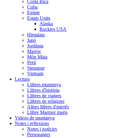
Costa Rica
Cuba
Egipte
Estats Units
Alaska
Rockies USA
Himalaia
Japó
Jordània
Marroc
Món Maia
Perú
Singapur
Vietnam
Lectura
Llibres muntanya
Llibres d'història
Llibres de viatges
Llibres de religions
Altres llibres d'interés
Llibre Marmor maris
Videos de muntanya
Notes i reflexions
Notes i notícies
Personatges