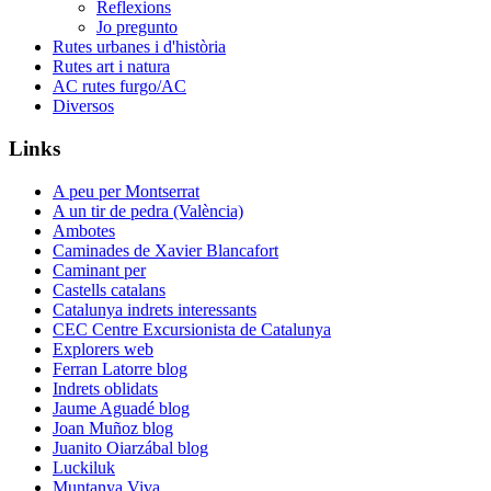
Reflexions
Jo pregunto
Rutes urbanes i d'història
Rutes art i natura
AC rutes furgo/AC
Diversos
Links
A peu per Montserrat
A un tir de pedra (València)
Ambotes
Caminades de Xavier Blancafort
Caminant per
Castells catalans
Catalunya indrets interessants
CEC Centre Excursionista de Catalunya
Explorers web
Ferran Latorre blog
Indrets oblidats
Jaume Aguadé blog
Joan Muñoz blog
Juanito Oiarzábal blog
Luckiluk
Muntanya Viva