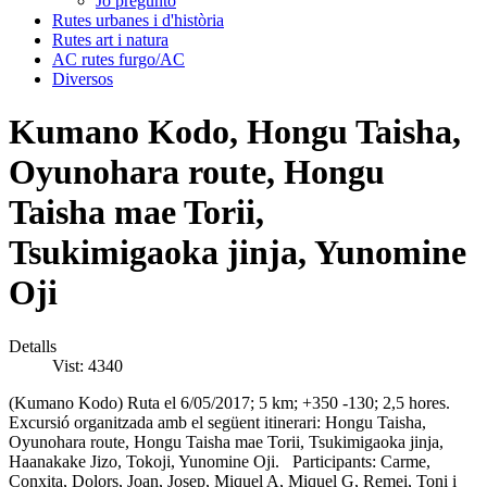
Jo pregunto
Rutes urbanes i d'història
Rutes art i natura
AC rutes furgo/AC
Diversos
Kumano Kodo, Hongu Taisha,
Oyunohara route, Hongu
Taisha mae Torii,
Tsukimigaoka jinja, Yunomine
Oji
Detalls
Vist: 4340
(Kumano Kodo) Ruta el 6/05/2017; 5 km; +350 -130; 2,5 hores.
Excursió organitzada amb el següent itinerari: Hongu Taisha,
Oyunohara route, Hongu Taisha mae Torii, Tsukimigaoka jinja,
Haanakake Jizo, Tokoji, Yunomine Oji. Participants: Carme,
Conxita, Dolors, Joan, Josep, Miquel A, Miquel G, Remei, Toni i