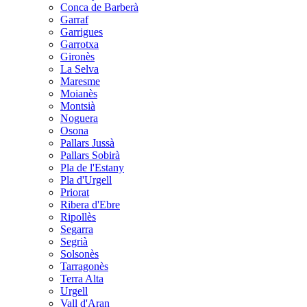
Conca de Barberà
Garraf
Garrigues
Garrotxa
Gironès
La Selva
Maresme
Moianès
Montsià
Noguera
Osona
Pallars Jussà
Pallars Sobirà
Pla de l'Estany
Pla d'Urgell
Priorat
Ribera d'Ebre
Ripollès
Segarra
Segrià
Solsonès
Tarragonès
Terra Alta
Urgell
Vall d'Aran