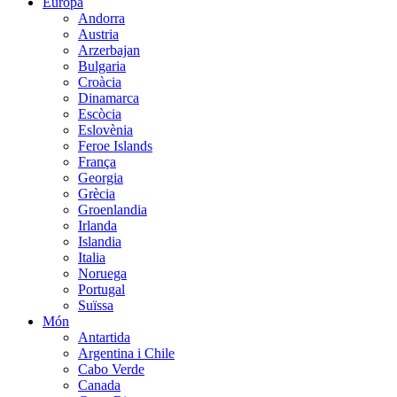
Europa
Andorra
Austria
Arzerbajan
Bulgaria
Croàcia
Dinamarca
Escòcia
Eslovènia
Feroe Islands
França
Georgia
Grècia
Groenlandia
Irlanda
Islandia
Italia
Noruega
Portugal
Suïssa
Món
Antartida
Argentina i Chile
Cabo Verde
Canada