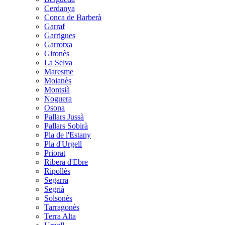
Cerdanya
Conca de Barberà
Garraf
Garrigues
Garrotxa
Gironès
La Selva
Maresme
Moianès
Montsià
Noguera
Osona
Pallars Jussà
Pallars Sobirà
Pla de l'Estany
Pla d'Urgell
Priorat
Ribera d'Ebre
Ripollès
Segarra
Segrià
Solsonès
Tarragonès
Terra Alta