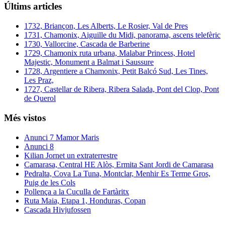
Últims articles
1732, Briançon, Les Alberts, Le Rosier, Val de Pres
1731, Chamonix, Aiguille du Midi, panorama, ascens telefèric
1730, Vallorcine, Cascada de Barberine
1729, Chamonix ruta urbana, Malabar Princess, Hotel
Majestic, Monument a Balmat i Saussure
1728, Argentiere a Chamonix, Petit Balcó Sud, Les Tines,
Les Praz,
1727, Castellar de Ribera, Ribera Salada, Pont del Clop, Pont
de Querol
Més vistos
Anunci 7 Mamor Maris
Anunci 8
Kilian Jornet un extraterrestre
Camarasa, Central HE Alòs, Ermita Sant Jordi de Camarasa
Pedralta, Cova La Tuna, Montclar, Menhir Es Terme Gros,
Puig de les Cols
Pollença a la Cuculla de Fartàritx
Ruta Maia, Etapa 1, Honduras, Copan
Cascada Hivjufossen