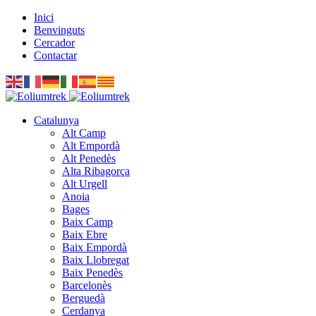
Inici
Benvinguts
Cercador
Contactar
Catalunya
Alt Camp
Alt Empordà
Alt Penedès
Alta Ribagorça
Alt Urgell
Anoia
Bages
Baix Camp
Baix Ebre
Baix Empordà
Baix Llobregat
Baix Penedès
Barcelonès
Berguedà
Cerdanya