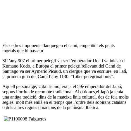
Els cedres imponents flanquegen el camí, empetitint els petits
mortals que hi passem.
Si l’any 907 el primer pelegrí va ser l’emperador Uda i va iniciar el
Kumano Kodo, a Europa el primer pelegrí rellevant del Camí de
Santiago va ser Aymeric Picaud, un clergue que va escriure, en llatí,
la primera guia del Camí l’any 1130: “Liber peregrinationis”.
Aquell personatge, Uda-Tenno, era ja el 59è emperador del Japó,
segons l’ordre de recompte tradicional. Així doncs,el Japó ja tenia
una antiga tradició, dins de la mateixa línia cultural, des de feia molts
segles, molt més enllà en el temps que l’ordre dels sobirans catalans
o dels altres regnes o nacions de la península Ibèrica.