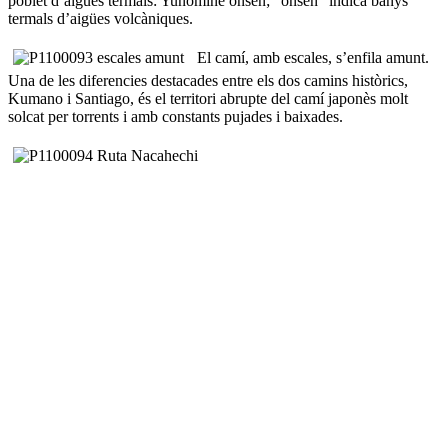
poblet d’aigües termals: Yunomine onsen; “onsen” indica banys
termals d’aigües volcàniques.
El camí, amb escales, s’enfila amunt.
Una de les diferencies destacades entre els dos camins històrics,
Kumano i Santiago, és el territori abrupte del camí japonès molt
solcat per torrents i amb constants pujades i baixades.