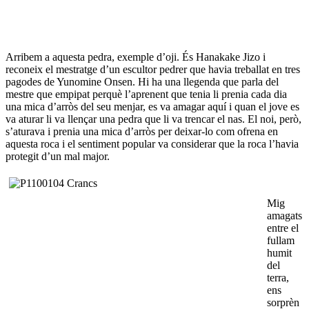
Arribem a aquesta pedra, exemple d’oji. És Hanakake Jizo i
reconeix el mestratge d’un escultor pedrer que havia treballat en tres
pagodes de Yunomine Onsen. Hi ha una llegenda que parla del
mestre que empipat perquè l’aprenent que tenia li prenia cada dia
una mica d’arròs del seu menjar, es va amagar aquí i quan el jove es
va aturar li va llençar una pedra que li va trencar el nas. El noi, però,
s’aturava i prenia una mica d’arròs per deixar-lo com ofrena en
aquesta roca i el sentiment popular va considerar que la roca l’havia
protegit d’un mal major.
Mig
amagats
entre el
fullam
humit
del
terra,
ens
sorprèn