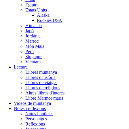
Egipte
Estats Units
Alaska
Rockies USA
Himalaia
Japó
Jordània
Marroc
Món Maia
Perú
Singapur
Vietnam
Lectura
Llibres muntanya
Llibres d'història
Llibres de viatges
Llibres de religions
Altres llibres d'interés
Llibre Marmor maris
Videos de muntanya
Notes i reflexions
Notes i notícies
Personatges
Reflexions