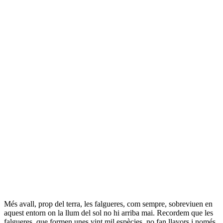
Més avall, prop del terra, les falgueres, com sempre, sobreviuen en
aquest entorn on la llum del sol no hi arriba mai. Recordem que les
falgueres, que formen unes vint mil espècies, no fan llavors i només