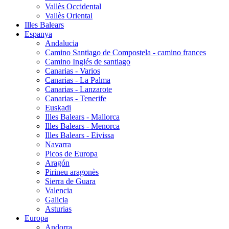
Vallès Occidental
Vallès Oriental
Illes Balears
Espanya
Andalucia
Camino Santiago de Compostela - camino frances
Camino Inglés de santiago
Canarias - Varios
Canarias - La Palma
Canarias - Lanzarote
Canarias - Tenerife
Euskadi
Illes Balears - Mallorca
Illes Balears - Menorca
Illes Balears - Eivissa
Navarra
Picos de Europa
Aragón
Pirineu aragonès
Sierra de Guara
Valencia
Galicia
Asturias
Europa
Andorra