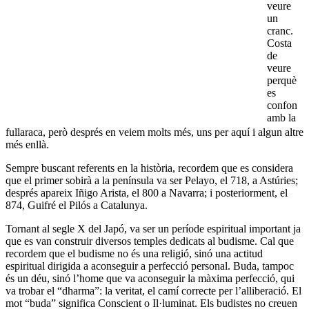
veure
un
cranc.
Costa
de
veure
perquè
es
confon
amb la
fullaraca, però després en veiem molts més, uns per aquí i algun altre
més enllà.
Sempre buscant referents en la història, recordem que es considera
que el primer sobirà a la península va ser Pelayo, el 718, a Astúries;
després apareix Iñigo Arista, el 800 a Navarra; i posteriorment, el
874, Guifré el Pilós a Catalunya.
Tornant al segle X del Japó, va ser un període espiritual important ja
que es van construir diversos temples dedicats al budisme. Cal que
recordem que el budisme no és una religió, sinó una actitud
espiritual dirigida a aconseguir a perfecció personal. Buda, tampoc
és un déu, sinó l’home que va aconseguir la màxima perfecció, qui
va trobar el “dharma”: la veritat, el camí correcte per l’alliberació. El
mot “buda” significa Conscient o Il·luminat. Els budistes no creuen