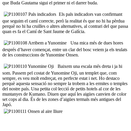
que Buda Gautama sigui el primer ni el darrer buda.
Els pals indicadors van confirmant
que seguim el camí correcte, però la realitat és que no hi ha pèrdua
perquè no hi ha cruïlles o altres alternatives, al contrari del que passa
quan es fa el Camí de Sant Jaume de Galícia.
Una mica més de dues hores
després d’haver començat, entre un clar del bosc veiem ja els teulats
de les construccions de Yunomine Onsen.
Baixem una escala més dreta i ja hi
som. Passem pel costat de Yunomine Oji, un templet que, com
sempre, es veu molt endreçat, en perfecte estat i net. Ho destaco
perquè aquesta sensació no sempre la trobem a les ermites o temples
del nostre país. Una petita col·lecció de petits hotels al cor de les
muntanyes de Kumano. Diuen que aquí les aigües canvien de color
set cops al dia. És de les zones d’aigües termals més antigues del
Japó
.