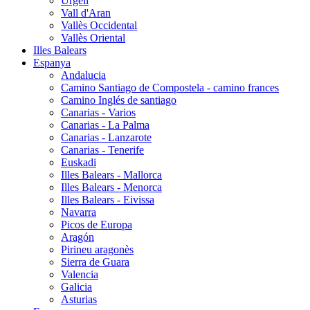
Urgell
Vall d'Aran
Vallès Occidental
Vallès Oriental
Illes Balears
Espanya
Andalucia
Camino Santiago de Compostela - camino frances
Camino Inglés de santiago
Canarias - Varios
Canarias - La Palma
Canarias - Lanzarote
Canarias - Tenerife
Euskadi
Illes Balears - Mallorca
Illes Balears - Menorca
Illes Balears - Eivissa
Navarra
Picos de Europa
Aragón
Pirineu aragonès
Sierra de Guara
Valencia
Galicia
Asturias