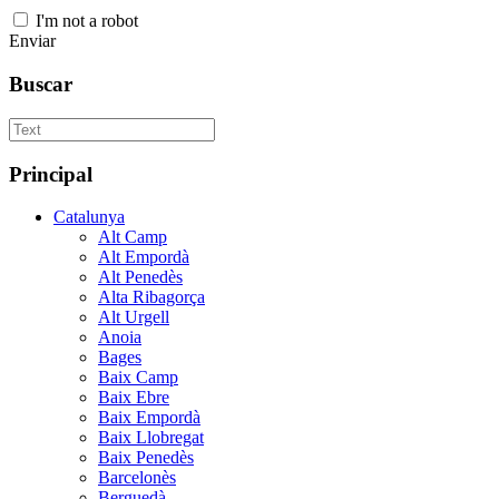
I'm not a robot
Enviar
Buscar
Principal
Catalunya
Alt Camp
Alt Empordà
Alt Penedès
Alta Ribagorça
Alt Urgell
Anoia
Bages
Baix Camp
Baix Ebre
Baix Empordà
Baix Llobregat
Baix Penedès
Barcelonès
Berguedà