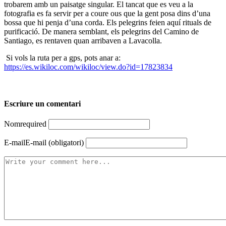
trobarem amb un paisatge singular. El tancat que es veu a la
fotografia es fa servir per a coure ous que la gent posa dins d’una
bossa que hi penja d’una corda. Els pelegrins feien aquí rituals de
purificació. De manera semblant, els pelegrins del Camino de
Santiago, es rentaven quan arribaven a Lavacolla.
Si vols la ruta per a gps, pots anar a:
https://es.wikiloc.com/wikiloc/view.do?id=17823834
Escriure un comentari
Nom
required
E-mail
E-mail (obligatori)