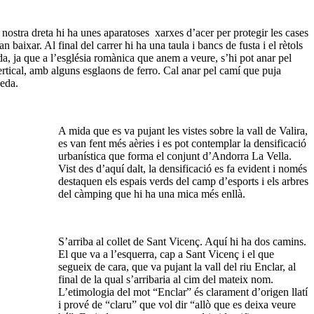
nostra dreta hi ha unes aparatoses xarxes d’acer per protegir les cases
 baixar. Al final del carrer hi ha una taula i bancs de fusta i el rètols
da, ja que a l’església romànica que anem a veure, s’hi pot anar pel
rtical, amb alguns esglaons de ferro. Cal anar pel camí que puja
xeda.
A mida que es va pujant les vistes sobre la vall de Valira,
es van fent més aèries i es pot contemplar la densificació
urbanística que forma el conjunt d’Andorra La Vella.
Vist des d’aquí dalt, la densificació es fa evident i només
destaquen els espais verds del camp d’esports i els arbres
del càmping que hi ha una mica més enllà.
S’arriba al collet de Sant Vicenç. Aquí hi ha dos camins.
El que va a l’esquerra, cap a Sant Vicenç i el que
segueix de cara, que va pujant la vall del riu Enclar, al
final de la qual s’arribaria al cim del mateix nom.
L’etimologia del mot “Enclar” és clarament d’origen llatí
i prové de “claru” que vol dir “allò que es deixa veure