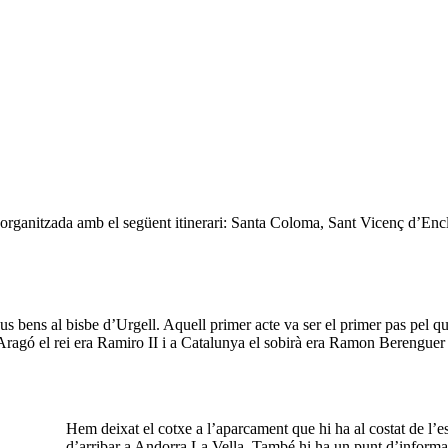
organitzada amb el següent itinerari: Santa Coloma, Sant Vicenç d’Encla
ns al bisbe d’Urgell. Aquell primer acte va ser el primer pas pel que e
agó el rei era Ramiro II i a Catalunya el sobirà era Ramon Berenguer I
Hem deixat el cotxe a l’aparcament que hi ha al costat de l’e
d’arribar a Andorra La Vella. També hi ha un punt d’informaci