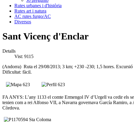
Jo pregunto
Rutes urbanes i d'història
Rutes art i natura
AC rutes furgo/AC
Diversos
Sant Vicenç d'Enclar
Detalls
Vist: 9115
(Andorra) Ruta el 29/08/2013; 3 km; +230 -230; 1,5 hores.
Excursió 
Dificultat: fàcil.
FA ANYS: L’any 1133 el comte Ermengol IV d’Urgell va cedir els seus be
tenien com a rei Alfonso VII, a Navarra governava García Ramiro, a Ar
Còrdova.