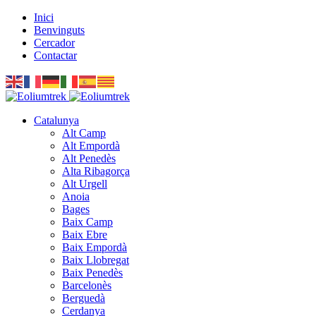
Inici
Benvinguts
Cercador
Contactar
Catalunya
Alt Camp
Alt Empordà
Alt Penedès
Alta Ribagorça
Alt Urgell
Anoia
Bages
Baix Camp
Baix Ebre
Baix Empordà
Baix Llobregat
Baix Penedès
Barcelonès
Berguedà
Cerdanya