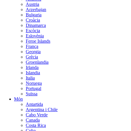
Austria
Arzerbajan
Bulgaria
Croàcia
Dinamarca
Escòcia
Eslovènia
Feroe Islands
França
Georgia
Grècia
Groenlandia
Irlanda
Islandia
Italia
Noruega
Portugal
Suïssa
Món
Antartida
Argentina i Chile
Cabo Verde
Canada
Costa Rica
Cuba