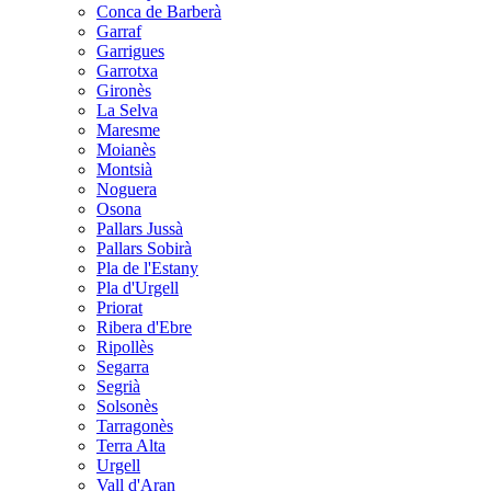
Conca de Barberà
Garraf
Garrigues
Garrotxa
Gironès
La Selva
Maresme
Moianès
Montsià
Noguera
Osona
Pallars Jussà
Pallars Sobirà
Pla de l'Estany
Pla d'Urgell
Priorat
Ribera d'Ebre
Ripollès
Segarra
Segrià
Solsonès
Tarragonès
Terra Alta
Urgell
Vall d'Aran