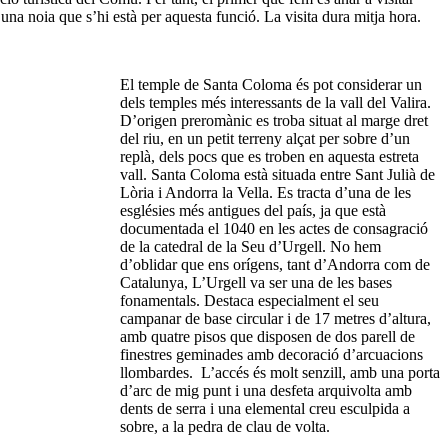
una noia que s’hi està per aquesta funció. La visita dura mitja hora.
El temple de Santa Coloma és pot considerar un
dels temples més interessants de la vall del Valira.
D’origen preromànic es troba situat al marge dret
del riu, en un petit terreny alçat per sobre d’un
replà, dels pocs que es troben en aquesta estreta
vall. Santa Coloma està situada entre Sant Julià de
Lòria i Andorra la Vella. Es tracta d’una de les
esglésies més antigues del país, ja que està
documentada el 1040 en les actes de consagració
de la catedral de la Seu d’Urgell. No hem
d’oblidar que ens orígens, tant d’Andorra com de
Catalunya, L’Urgell va ser una de les bases
fonamentals. Destaca especialment el seu
campanar de base circular i de 17 metres d’altura,
amb quatre pisos que disposen de dos parell de
finestres geminades amb decoració d’arcuacions
llombardes. L’accés és molt senzill, amb una porta
d’arc de mig punt i una desfeta arquivolta amb
dents de serra i una elemental creu esculpida a
sobre, a la pedra de clau de volta.