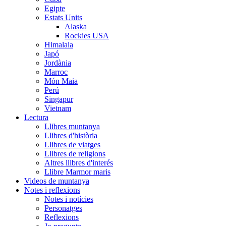
Egipte
Estats Units
Alaska
Rockies USA
Himalaia
Japó
Jordània
Marroc
Món Maia
Perú
Singapur
Vietnam
Lectura
Llibres muntanya
Llibres d'història
Llibres de viatges
Llibres de religions
Altres llibres d'interés
Llibre Marmor maris
Videos de muntanya
Notes i reflexions
Notes i notícies
Personatges
Reflexions