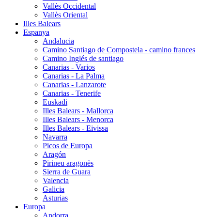
Vallès Occidental
Vallès Oriental
Illes Balears
Espanya
Andalucia
Camino Santiago de Compostela - camino frances
Camino Inglés de santiago
Canarias - Varios
Canarias - La Palma
Canarias - Lanzarote
Canarias - Tenerife
Euskadi
Illes Balears - Mallorca
Illes Balears - Menorca
Illes Balears - Eivissa
Navarra
Picos de Europa
Aragón
Pirineu aragonès
Sierra de Guara
Valencia
Galicia
Asturias
Europa
Andorra