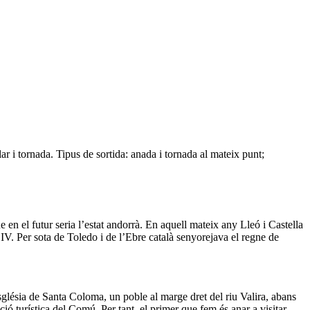
r i tornada. Tipus de sortida: anada i tornada al mateix punt;
n el futur seria l’estat andorrà. En aquell mateix any Lleó i Castella
V. Per sota de Toledo i de l’Ebre català senyorejava el regne de
sglésia de Santa Coloma, un poble al marge dret del riu Valira, abans
ó turística del Comú. Per tant, el primer que fem és anar a visitar