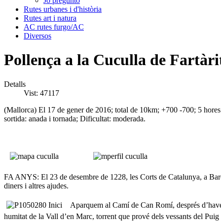
Jo pregunto
Rutes urbanes i d'història
Rutes art i natura
AC rutes furgo/AC
Diversos
Pollença a la Cuculla de Fartàri
Detalls
Vist: 47117
(Mallorca) El 17 de gener de 2016; total de 10km; +700 -700; 5 hores.
sortida: anada i tornada; Dificultat: moderada.
FA ANYS: El 23 de desembre de 1228, les Corts de Catalunya, a Barcel
diners i altres ajudes.
Aparquem al Camí de Can Romí, després d’haver pr
humitat de la Vall d’en Marc, torrent que prové dels vessants del Puig