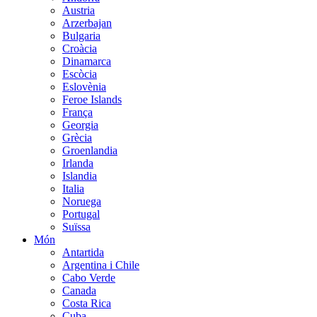
Austria
Arzerbajan
Bulgaria
Croàcia
Dinamarca
Escòcia
Eslovènia
Feroe Islands
França
Georgia
Grècia
Groenlandia
Irlanda
Islandia
Italia
Noruega
Portugal
Suïssa
Món
Antartida
Argentina i Chile
Cabo Verde
Canada
Costa Rica
Cuba