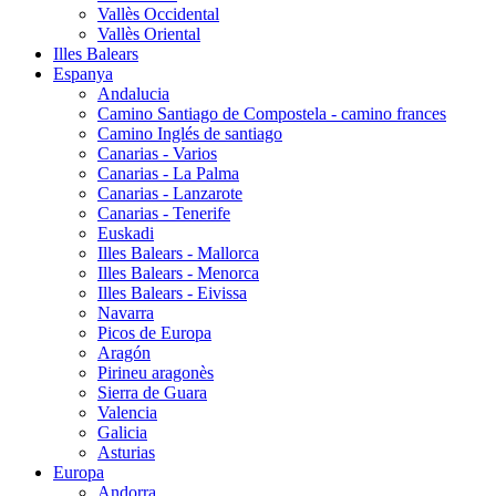
Vallès Occidental
Vallès Oriental
Illes Balears
Espanya
Andalucia
Camino Santiago de Compostela - camino frances
Camino Inglés de santiago
Canarias - Varios
Canarias - La Palma
Canarias - Lanzarote
Canarias - Tenerife
Euskadi
Illes Balears - Mallorca
Illes Balears - Menorca
Illes Balears - Eivissa
Navarra
Picos de Europa
Aragón
Pirineu aragonès
Sierra de Guara
Valencia
Galicia
Asturias
Europa
Andorra