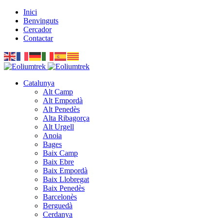
Inici
Benvinguts
Cercador
Contactar
Catalunya
Alt Camp
Alt Empordà
Alt Penedès
Alta Ribagorça
Alt Urgell
Anoia
Bages
Baix Camp
Baix Ebre
Baix Empordà
Baix Llobregat
Baix Penedès
Barcelonès
Berguedà
Cerdanya