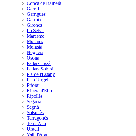
Conca de Barberà
Garraf
Garrigues
Garrotxa
Gironès
La Selva
Maresme
Moianès
Montsià
Noguera
Osona
Pallars Jussà
Pallars Sobirà
Pla de l'Estany
Pla d'Urgell
Priorat
Ribera d'Ebre
Ripollès
Segarra
Segrià
Solsonès
Tarragonès
Terra Alta
Urgell
Vall d'Aran