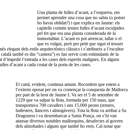
Una planta de fulles d’acant, a l’esquerra, em
permet aprendre una cosa que no sabia (o potser
ho havia oblidat?) i que explica en Jaume: els
capitells corintis tenien fulles d’acant esculpides
pel fet que era una planta considerada de la
immortalitat. L’acant es pot arrencar, tallar o el
que es vulgui, però per petit que sigui el trosset
més elegant dels estils arquitectònics clàssics i s’atribueix a l’escultor
 català també es diu “camera”) es fan servir com estimulants de la
at d’impedir l’entrada a les cases dels esperits malignes. En alguns
les d’acant a cada costat de la porta de les cases.
El camí, evident, continua amunt. Recordem que estem a
l’extrem oposat per on va començar la conquesta de Mallorca
per part de la host de Jaume I. Va ser el 5 de setembre de
1229 que va salpar la flota, formada per 150 naus, que
transportava 700 cavallers i uns 15.000 peons (remers,
ballesters, llancers i almogàvers). Tota la flota va arribar a Sa
Dragonera i va desembarcar a Santa Ponça, on s’hi van
atansar diversos notables mallorquins, desafectes al govern
dels almohades i alguns que també ho eren. Cal notar que