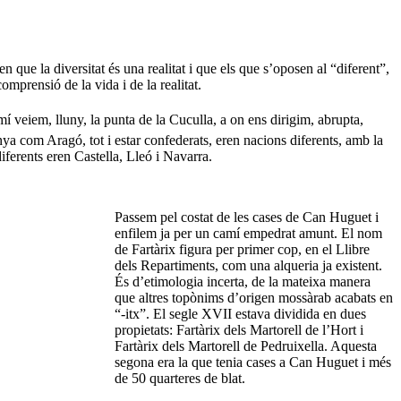
 que la diversitat és una realitat i que els que s’oposen al “diferent”,
comprensió de la vida i de la realitat.
veiem, lluny, la punta de la Cuculla, a on ens dirigim, abrupta,
nya com Aragó, tot i estar confederats, eren nacions diferents, amb la
iferents eren Castella, Lleó i Navarra.
Passem pel costat de les cases de Can Huguet i
enfilem ja per un camí empedrat amunt. El nom
de Fartàrix figura per primer cop, en el Llibre
dels Repartiments, com una alqueria ja existent.
És d’etimologia incerta, de la mateixa manera
que altres topònims d’origen mossàrab acabats en
“-itx”. El segle XVII estava dividida en dues
propietats: Fartàrix dels Martorell de l’Hort i
Fartàrix dels Martorell de Pedruixella. Aquesta
segona era la que tenia cases a Can Huguet i més
de 50 quarteres de blat.