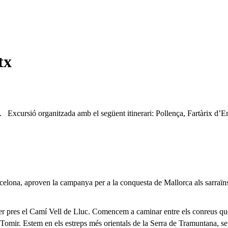
tx
 Excursió organitzada amb el següent itinerari: Pollença, Fartàrix d’En
ona, aproven la campanya per a la conquesta de Mallorca als sarraïns.
es el Camí Vell de Lluc. Comencem a caminar entre els conreus que s’
 Tomir. Estem en els estreps més orientals de la Serra de Tramuntana, sen