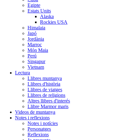
Egipte
Estats Units
Alaska
Rockies USA
Himalaia
Japó
Jordània
Marroc
Món Maia
Perú
Singapur
Vietnam
Lectura
Llibres muntanya
Llibres d'història
Llibres de viatges
Llibres de religions
Altres llibres d'interés
Llibre Marmor maris
Videos de muntanya
Notes i reflexions
Notes i notícies
Personatges
Reflexions