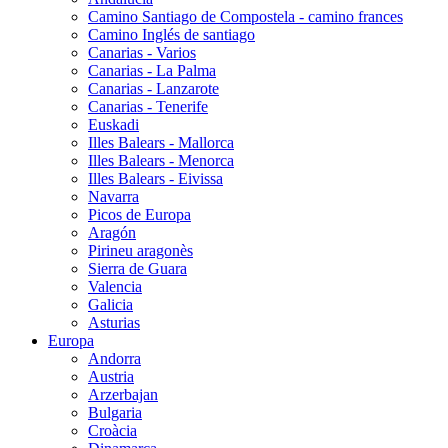
Camino Santiago de Compostela - camino frances
Camino Inglés de santiago
Canarias - Varios
Canarias - La Palma
Canarias - Lanzarote
Canarias - Tenerife
Euskadi
Illes Balears - Mallorca
Illes Balears - Menorca
Illes Balears - Eivissa
Navarra
Picos de Europa
Aragón
Pirineu aragonès
Sierra de Guara
Valencia
Galicia
Asturias
Europa
Andorra
Austria
Arzerbajan
Bulgaria
Croàcia