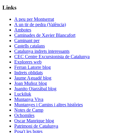
Links
A peu per Montserrat
A un tir de pedra (València)
Ambotes
Caminades de Xavier Blancafort
Caminant per
Castells catalans
Catalunya indrets interessants
CEC Centre Excursionista de Catalunya
Explorers web
Ferran Latorre blog
Indrets oblidats
Jaume Aguadé blog
Joan Muñoz blog
Juanito Oiarzábal blog
Luckiluk
Muntanya Viva
Muntanyes i Camins i altres històries
Notes de Camp
Ochomiles
Oscar Manrique blog
Patrimoni de Catalunya
Posa't les botes