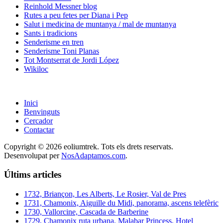
Reinhold Messner blog
Rutes a peu fetes per Diana i Pep
Salut i medicina de muntanya / mal de muntanya
Sants i tradicions
Senderisme en tren
Senderisme Toni Planas
Tot Montserrat de Jordi López
Wikiloc
Inici
Benvinguts
Cercador
Contactar
Copyright © 2026 eoliumtrek. Tots els drets reservats.
Desenvolupat per
NosAdaptamos.com
.
Últims articles
1732, Briançon, Les Alberts, Le Rosier, Val de Pres
1731, Chamonix, Aiguille du Midi, panorama, ascens telefèric
1730, Vallorcine, Cascada de Barberine
1729, Chamonix ruta urbana, Malabar Princess, Hotel