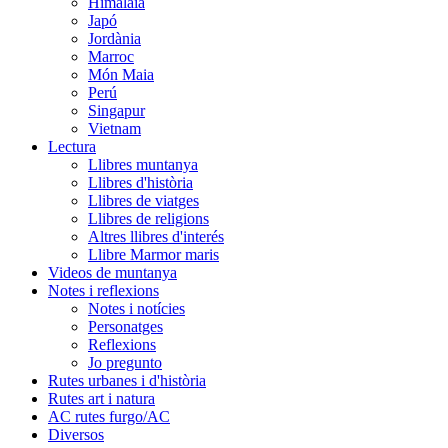
Himalaia
Japó
Jordània
Marroc
Món Maia
Perú
Singapur
Vietnam
Lectura
Llibres muntanya
Llibres d'història
Llibres de viatges
Llibres de religions
Altres llibres d'interés
Llibre Marmor maris
Videos de muntanya
Notes i reflexions
Notes i notícies
Personatges
Reflexions
Jo pregunto
Rutes urbanes i d'història
Rutes art i natura
AC rutes furgo/AC
Diversos