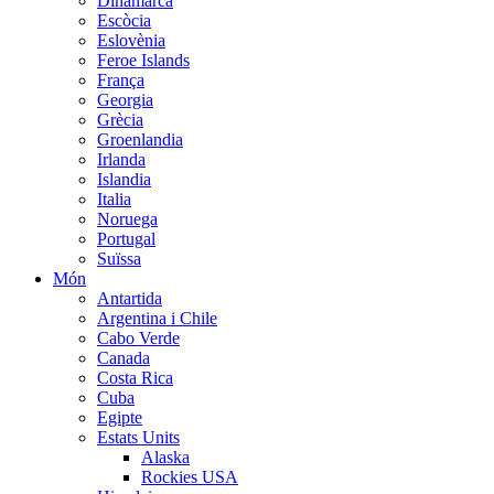
Dinamarca
Escòcia
Eslovènia
Feroe Islands
França
Georgia
Grècia
Groenlandia
Irlanda
Islandia
Italia
Noruega
Portugal
Suïssa
Món
Antartida
Argentina i Chile
Cabo Verde
Canada
Costa Rica
Cuba
Egipte
Estats Units
Alaska
Rockies USA