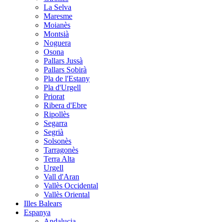
La Selva
Maresme
Moianès
Montsià
Noguera
Osona
Pallars Jussà
Pallars Sobirà
Pla de l'Estany
Pla d'Urgell
Priorat
Ribera d'Ebre
Ripollès
Segarra
Segrià
Solsonès
Tarragonès
Terra Alta
Urgell
Vall d'Aran
Vallès Occidental
Vallès Oriental
Illes Balears
Espanya
Andalucia