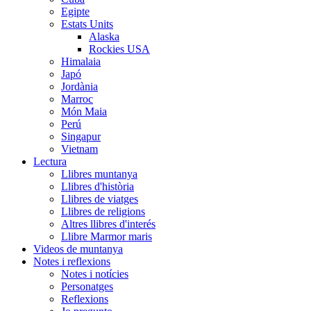
Egipte
Estats Units
Alaska
Rockies USA
Himalaia
Japó
Jordània
Marroc
Món Maia
Perú
Singapur
Vietnam
Lectura
Llibres muntanya
Llibres d'història
Llibres de viatges
Llibres de religions
Altres llibres d'interés
Llibre Marmor maris
Videos de muntanya
Notes i reflexions
Notes i notícies
Personatges
Reflexions