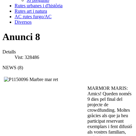
Jo pregunto
Rutes urbanes i d'història
Rutes art i natura
AC rutes furgo/AC
Diversos
Anunci 8
Detalls
Vist: 328486
NEWS (8)
MARMOR MARIS:
Amics! Queden només
9 dies pel final del
projecte de
crowdfunding. Moltes
gràcies als que ja heu
participat reservant
exemplars i fent difusió
als vostres familiars,