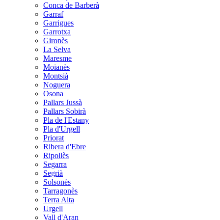
Conca de Barberà
Garraf
Garrigues
Garrotxa
Gironès
La Selva
Maresme
Moianès
Montsià
Noguera
Osona
Pallars Jussà
Pallars Sobirà
Pla de l'Estany
Pla d'Urgell
Priorat
Ribera d'Ebre
Ripollès
Segarra
Segrià
Solsonès
Tarragonès
Terra Alta
Urgell
Vall d'Aran