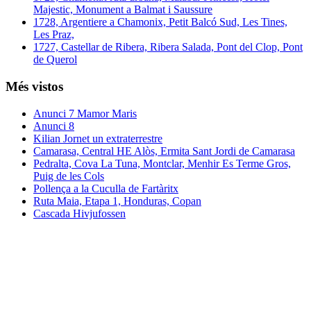
Majestic, Monument a Balmat i Saussure
1728, Argentiere a Chamonix, Petit Balcó Sud, Les Tines,
Les Praz,
1727, Castellar de Ribera, Ribera Salada, Pont del Clop, Pont
de Querol
Més vistos
Anunci 7 Mamor Maris
Anunci 8
Kilian Jornet un extraterrestre
Camarasa, Central HE Alòs, Ermita Sant Jordi de Camarasa
Pedralta, Cova La Tuna, Montclar, Menhir Es Terme Gros,
Puig de les Cols
Pollença a la Cuculla de Fartàritx
Ruta Maia, Etapa 1, Honduras, Copan
Cascada Hivjufossen