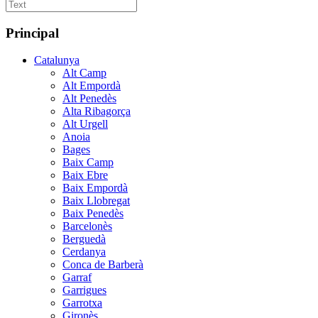
Principal
Catalunya
Alt Camp
Alt Empordà
Alt Penedès
Alta Ribagorça
Alt Urgell
Anoia
Bages
Baix Camp
Baix Ebre
Baix Empordà
Baix Llobregat
Baix Penedès
Barcelonès
Berguedà
Cerdanya
Conca de Barberà
Garraf
Garrigues
Garrotxa
Gironès