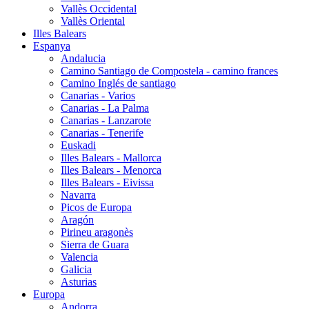
Vallès Occidental
Vallès Oriental
Illes Balears
Espanya
Andalucia
Camino Santiago de Compostela - camino frances
Camino Inglés de santiago
Canarias - Varios
Canarias - La Palma
Canarias - Lanzarote
Canarias - Tenerife
Euskadi
Illes Balears - Mallorca
Illes Balears - Menorca
Illes Balears - Eivissa
Navarra
Picos de Europa
Aragón
Pirineu aragonès
Sierra de Guara
Valencia
Galicia
Asturias
Europa
Andorra