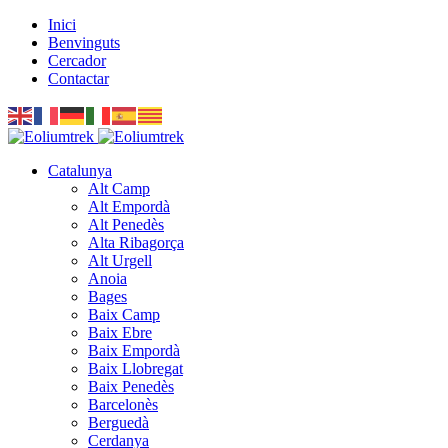
Inici
Benvinguts
Cercador
Contactar
Catalunya
Alt Camp
Alt Empordà
Alt Penedès
Alta Ribagorça
Alt Urgell
Anoia
Bages
Baix Camp
Baix Ebre
Baix Empordà
Baix Llobregat
Baix Penedès
Barcelonès
Berguedà
Cerdanya