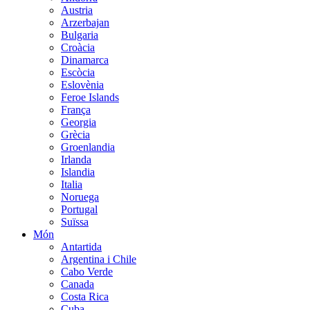
Austria
Arzerbajan
Bulgaria
Croàcia
Dinamarca
Escòcia
Eslovènia
Feroe Islands
França
Georgia
Grècia
Groenlandia
Irlanda
Islandia
Italia
Noruega
Portugal
Suïssa
Món
Antartida
Argentina i Chile
Cabo Verde
Canada
Costa Rica
Cuba