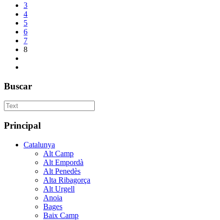
3
4
5
6
7
8
Buscar
Principal
Catalunya
Alt Camp
Alt Empordà
Alt Penedès
Alta Ribagorça
Alt Urgell
Anoia
Bages
Baix Camp