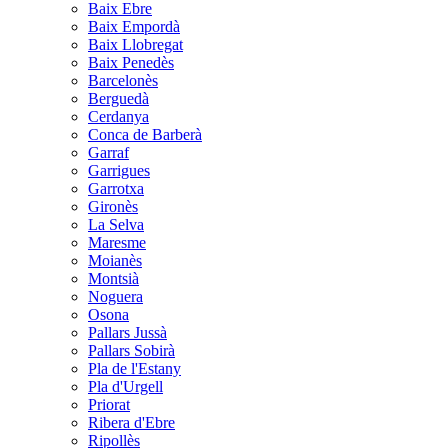
Baix Ebre
Baix Empordà
Baix Llobregat
Baix Penedès
Barcelonès
Berguedà
Cerdanya
Conca de Barberà
Garraf
Garrigues
Garrotxa
Gironès
La Selva
Maresme
Moianès
Montsià
Noguera
Osona
Pallars Jussà
Pallars Sobirà
Pla de l'Estany
Pla d'Urgell
Priorat
Ribera d'Ebre
Ripollès