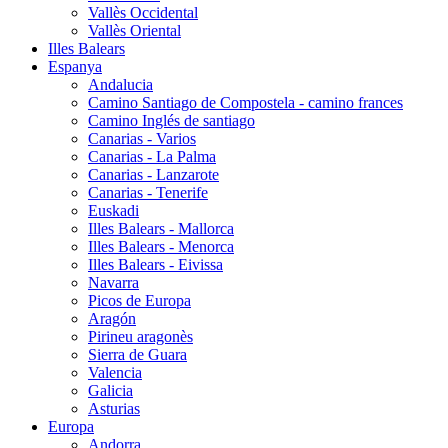
Vallès Occidental
Vallès Oriental
Illes Balears
Espanya
Andalucia
Camino Santiago de Compostela - camino frances
Camino Inglés de santiago
Canarias - Varios
Canarias - La Palma
Canarias - Lanzarote
Canarias - Tenerife
Euskadi
Illes Balears - Mallorca
Illes Balears - Menorca
Illes Balears - Eivissa
Navarra
Picos de Europa
Aragón
Pirineu aragonès
Sierra de Guara
Valencia
Galicia
Asturias
Europa
Andorra