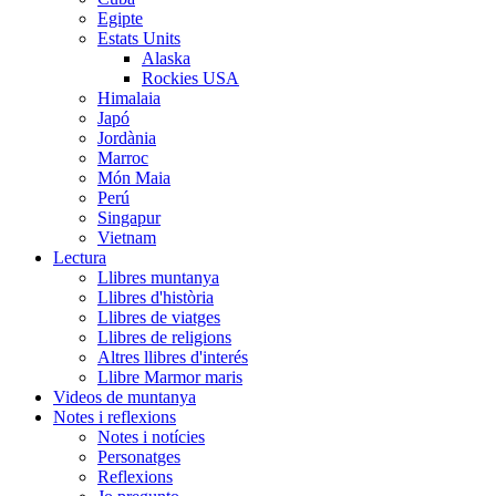
Egipte
Estats Units
Alaska
Rockies USA
Himalaia
Japó
Jordània
Marroc
Món Maia
Perú
Singapur
Vietnam
Lectura
Llibres muntanya
Llibres d'història
Llibres de viatges
Llibres de religions
Altres llibres d'interés
Llibre Marmor maris
Videos de muntanya
Notes i reflexions
Notes i notícies
Personatges
Reflexions