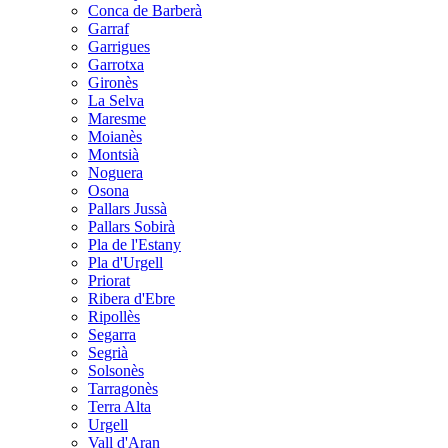
Conca de Barberà
Garraf
Garrigues
Garrotxa
Gironès
La Selva
Maresme
Moianès
Montsià
Noguera
Osona
Pallars Jussà
Pallars Sobirà
Pla de l'Estany
Pla d'Urgell
Priorat
Ribera d'Ebre
Ripollès
Segarra
Segrià
Solsonès
Tarragonès
Terra Alta
Urgell
Vall d'Aran