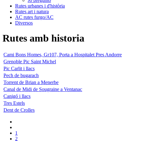
Jo pregunto
Rutes urbanes i d'història
Rutes art i natura
AC rutes furgo/AC
Diversos
Rutes amb historia
Cami Bons Homes, Gr107, Porta a Hospitalet Pres Andorre
Grenoble Pic Saint Michel
Pic Carlit i llacs
Pech de bugarach
Torrent de Brian a Menerbe
Canal de Midi de Sougraine a Ventanac
Canigó i llacs
Tres Estels
Dent de Crolles
1
2