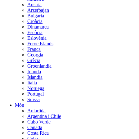
Austria
Arzerbajan
Bulgaria
Croàcia
Dinamarca
Escòcia
Eslovènia
Feroe Islands
França
Georgia
Grècia
Groenlandia
Irlanda
Islandia
Italia
Noruega
Portugal
Suïssa
Món
Antartida
Argentina i Chile
Cabo Verde
Canada
Costa Rica
Cuba