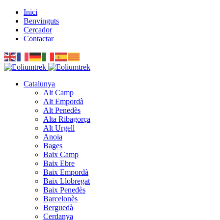
Inici
Benvinguts
Cercador
Contactar
Catalunya
Alt Camp
Alt Empordà
Alt Penedès
Alta Ribagorça
Alt Urgell
Anoia
Bages
Baix Camp
Baix Ebre
Baix Empordà
Baix Llobregat
Baix Penedès
Barcelonès
Berguedà
Cerdanya