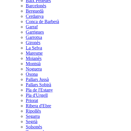
Baix Penedès
Barcelonès
Berguedà
Cerdanya
Conca de Barberà
Garraf
Garrigues
Garrotxa
Gironès
La Selva
Maresme
Moianès
Montsià
Noguera
Osona
Pallars Jussà
Pallars Sobirà
Pla de l'Estany
Pla d'Urgell
Priorat
Ribera d'Ebre
Ripollès
Segarra
Segrià
Solsonès