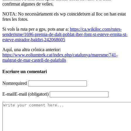
confirmat algunes de velles.
NOTA: No necessàriament els wp coincideixen al lloc on han estat
fetes les fotos.
Si vols la ruta per a gps, pots anar a:
https://ca.wikiloc.com/rutes-
senderisme/1696-premia-de-dalt-poblat-iber-font-st-esteve-ermita-st-
esteve-mirador-baldiri-242068605
Aquí, una altra crònica anterior:
https://www.eoliumtrek.cat/index.php/catalunya/maresme/741-
malgrat-de-mar-castell-de-palafolls
Escriure un comentari
Nom
required
E-mail
E-mail (obligatori)