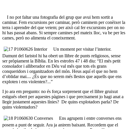
I no pot faltar una fotografia del grup que avui hem sortit a
caminar. Fem excursions per caminar, però caminem per conèixer la
terra i aprendre del que veiem; per això cal fer excursions per on no
hi has passat abans. Si sempre camines pel mateix lloc, va be per les
cames, però no alimenta el coneixement.
Un moment per visitar l’interior.
Damunt del faristol hi ha obert un llibre de punts religiosos, sense
ser pròpiament la Bíblia. En les estrofes 47 i 48 diu: “El més petit
consolador i alliberador en Déu val més que tots els grans
conqueridors i organitzadors del món. Heus aquí el que no hem
d’oblidar mai.... ¿És que no serem més llestos que aquells que ens
exploten i ens violenten?...”
I jo ara em pregunto: no és força sorprenent que el llibre gruixut
estigués obert per aquestes pàgines i que precisament jo hagi anat a
llegir justament aquestes línies? De quins explotadors parla? De
quins violentadors?
Ens agrupem i entre converses ens
posem a punt de seguir. Ara ja anirem baixant. Recordem que el