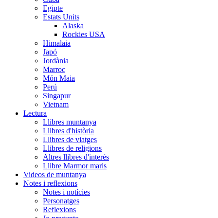
Egipte
Estats Units
Alaska
Rockies USA
Himalaia
Japó
Jordània
Marroc
Món Maia
Perú
Singapur
Vietnam
Lectura
Llibres muntanya
Llibres d'història
Llibres de viatges
Llibres de religions
Altres llibres d'interés
Llibre Marmor maris
Videos de muntanya
Notes i reflexions
Notes i notícies
Personatges
Reflexions