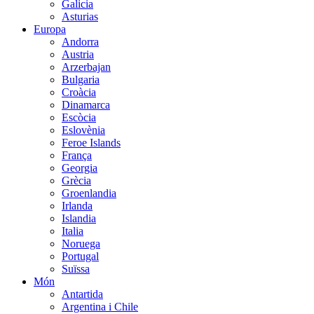
Galicia
Asturias
Europa
Andorra
Austria
Arzerbajan
Bulgaria
Croàcia
Dinamarca
Escòcia
Eslovènia
Feroe Islands
França
Georgia
Grècia
Groenlandia
Irlanda
Islandia
Italia
Noruega
Portugal
Suïssa
Món
Antartida
Argentina i Chile