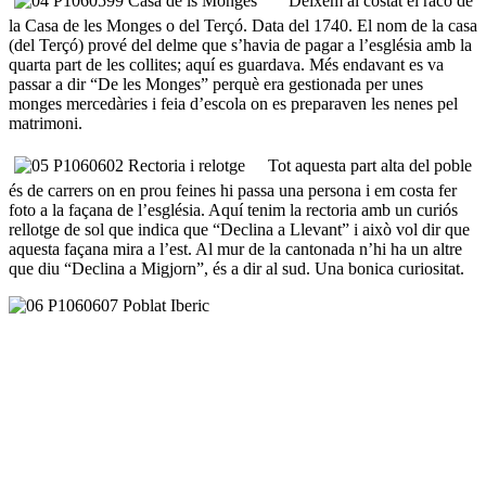
Deixem al costat el racó de
la Casa de les Monges o del Terçó. Data del 1740. El nom de la casa
(del Terçó) prové del delme que s’havia de pagar a l’església amb la
quarta part de les collites; aquí es guardava. Més endavant es va
passar a dir “De les Monges” perquè era gestionada per unes
monges mercedàries i feia d’escola on es preparaven les nenes pel
matrimoni.
Tot aquesta part alta del poble
és de carrers on en prou feines hi passa una persona i em costa fer
foto a la façana de l’església. Aquí tenim la rectoria amb un curiós
rellotge de sol que indica que “Declina a Llevant” i això vol dir que
aquesta façana mira a l’est. Al mur de la cantonada n’hi ha un altre
que diu “Declina a Migjorn”, és a dir al sud. Una bonica curiositat.