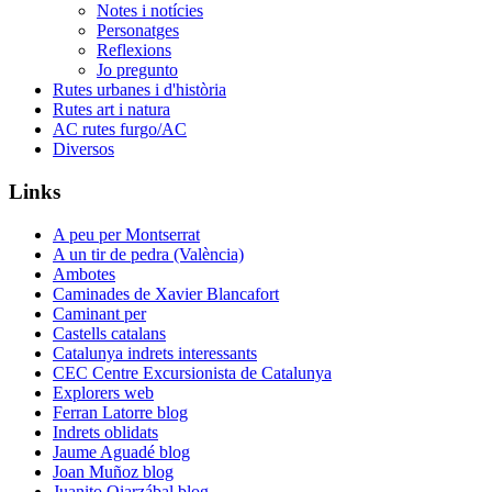
Notes i notícies
Personatges
Reflexions
Jo pregunto
Rutes urbanes i d'història
Rutes art i natura
AC rutes furgo/AC
Diversos
Links
A peu per Montserrat
A un tir de pedra (València)
Ambotes
Caminades de Xavier Blancafort
Caminant per
Castells catalans
Catalunya indrets interessants
CEC Centre Excursionista de Catalunya
Explorers web
Ferran Latorre blog
Indrets oblidats
Jaume Aguadé blog
Joan Muñoz blog
Juanito Oiarzábal blog