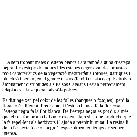
Anem trobant mates d’estepa blanca i ara també alguna d’estepa
negra. Les estepes blanques i les estepes negres són dos arbustos
molt característics de la vegetació mediterrània (brolles, garrigues i
pinedes) i pertanyen al gènere Cistus (família Cistaceae). Es troben
àmpliament distribuïdes als Països Catalans i estan perfectament
adaptades a la sequera i als sòls pobres.
Es distingeixen pel color de les fulles (banques o fosques), però la
floració és diferent. Precisament l’estepa blanca fa la flor rosa i
l’estepa negra fa la flor blanca. De l’estepa negra es pot dir, a més,
que el seu fort aroma balsàmic es deu a la resina que produeix, que
la fa repel·lent als herbívors i l'ajuda a retenir humitat. La resina li
dona l'aspecte fosc o "negre", especialment en temps de sequera
intensa.