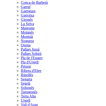
Conca de Barberà
Garraf
Garrigues
Garrotxa
Gironès
La Selva
Maresme
Moianès
Montsià
Noguera
Osona
Pallars Jussà
Pallars Sobirà
Pla de l'Estany
Pla d'Urgell
Priorat
Ribera d'Ebre
Ripollès
Segarra
Segrià
Solsonès
Tarragonès
Terra Alta
Urgell
Vall d'Aran