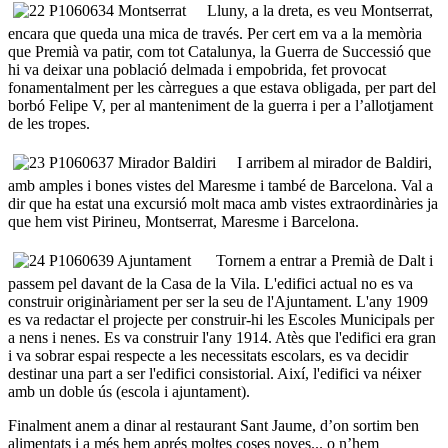
Lluny, a la dreta, es veu Montserrat,
encara que queda una mica de través. Per cert em va a la memòria
que Premià va patir, com tot Catalunya, la Guerra de Successió que
hi va deixar una població delmada i empobrida, fet provocat
fonamentalment per les càrregues a que estava obligada, per part del
borbó Felipe V, per al manteniment de la guerra i per a l’allotjament
de les tropes.
I arribem al mirador de Baldiri,
amb amples i bones vistes del Maresme i també de Barcelona. Val a
dir que ha estat una excursió molt maca amb vistes extraordinàries ja
que hem vist Pirineu, Montserrat, Maresme i Barcelona.
Tornem a entrar a Premià de Dalt i
passem pel davant de la Casa de la Vila. L'edifici actual no es va
construir originàriament per ser la seu de l'Ajuntament. L'any 1909
es va redactar el projecte per construir-hi les Escoles Municipals per
a nens i nenes. Es va construir l'any 1914. Atès que l'edifici era gran
i va sobrar espai respecte a les necessitats escolars, es va decidir
destinar una part a ser l'edifici consistorial. Així, l'edifici va néixer
amb un doble ús (escola i ajuntament).
Finalment anem a dinar al restaurant Sant Jaume, d’on sortim ben
alimentats i a més hem aprés moltes coses noves... o n’hem