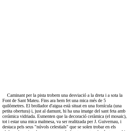
Caminant per la pista trobem una desviació a la dreta i a sota la
Font de Sant Mateu. Fins ara hem fet una mica més de 5
quilòmetres. El brollador d'aigua està situat en una fornícula (una
petita obertura) i, just al damunt, hi ha una imatge del sant feta amb
ceràmica vidriada. Esmenten que la decoració ceràmica (el mosaic),
tot i estar una mica malmesa, va ser realitzada per J. Guivernau, i
destaca pels seus "núvols celestials" que se solen trobar en els