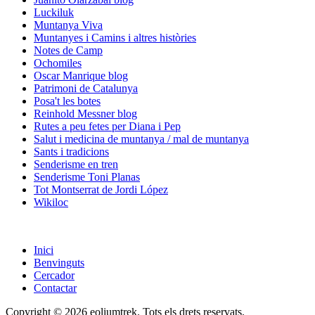
Luckiluk
Muntanya Viva
Muntanyes i Camins i altres històries
Notes de Camp
Ochomiles
Oscar Manrique blog
Patrimoni de Catalunya
Posa't les botes
Reinhold Messner blog
Rutes a peu fetes per Diana i Pep
Salut i medicina de muntanya / mal de muntanya
Sants i tradicions
Senderisme en tren
Senderisme Toni Planas
Tot Montserrat de Jordi López
Wikiloc
Inici
Benvinguts
Cercador
Contactar
Copyright © 2026 eoliumtrek. Tots els drets reservats.