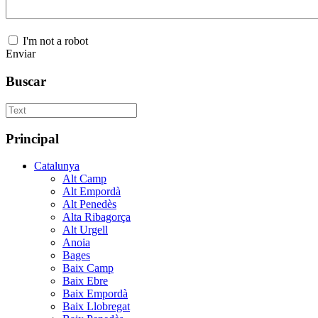
I'm not a robot
Enviar
Buscar
Principal
Catalunya
Alt Camp
Alt Empordà
Alt Penedès
Alta Ribagorça
Alt Urgell
Anoia
Bages
Baix Camp
Baix Ebre
Baix Empordà
Baix Llobregat