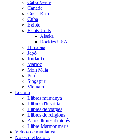
Cabo Verde
Canada
Costa Rica
Cuba
Egipte
Estats Units
Alaska
Rockies USA
Himalaia
Japó
Jordània
Marroc
Món Maia
Perú
Singapur
Vietnam
Lectura
Llibres muntanya
Llibres d'història
Llibres de viatges
Llibres de religions
Altres llibres d'interés
Llibre Marmor maris
Videos de muntanya
Notes i reflexions