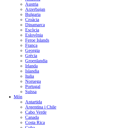
Austria
Arzerbajan
Bulgaria
Croàcia
Dinamarca
Escòcia
Eslovènia
Feroe Islands
França
Georgia
Grècia
Groenlandia
Irlanda
Islandia
Italia
Noruega
Portugal
Suïssa
Món
Antartida
Argentina i Chile
Cabo Verde
Canada
Costa Rica
Cuba