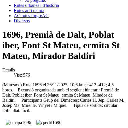
Jo pregunto
Rutes urbanes i d'història
Rutes art i natura
AC rutes furgo/AC
Diversos
1696, Premià de Dalt, Poblat
iber, Font St Mateu, ermita St
Mateu, Mirador Baldiri
Detalls
Vist: 576
(Maresme) Ruta 1696 el 26/11/2025; 10,6 km; +412 -412; 4,5
hores. Excursió organitzada amb el següent itinerari: Premià de
Dalt, Poblat iber, Font St Mateu, ermita St Mateu, Mirador de
Baldiri. Participants Grup del Dimecres: Carles H, Jep, Carles M,
Josep Ma, Mireille, Vinyet i Miquel. Tipus de sortida: circular;
Dificultat: fàcil.