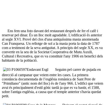
Ens fem una foto davant del restaurant després de fer el cafè i
reservar pel dinar. És un lloc molt agradable. L'edificació és anterior
al segle XVI. Prové del clos d'una antiquíssima masia anomenada
Can Franquesa. Un rellotge de sol a la masia porta la data de 1787
com a testimoni de la seva antiguitat. A principis del segle XX, es va
convertir en la seu de la Societat Cooperativa de Mutu Auxili,
Cultural i Recreativa, que es va constituir l'any 1906 en benefici dels
habitants de la població.
Seguim pel carrer de pujada en
direcció al campanar que veiem entre les cases. La primera
constància documentada de l’església romànica de Sant Pere de
"Primiliano" (antic nom del lloc) és de l'any 966. L'edifici que veiem
avui és principalment d'estil gòtic tardà ja que es va bastir, el 1588,
sobre l'antiga església, a causa que el temple anterior s'havia quedat
petit.