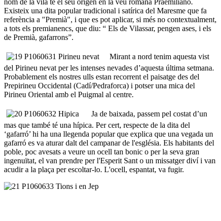
nom de la vila té el seu origen en la veu romana Praemiliano.
Existeix una dita popular tradicional i satírica del Maresme que fa
referència a "Premià", i que es pot aplicar, si més no contextualment,
a tots els premianencs, que diu: “ Els de Vilassar, pengen ases, i els
de Premià, gafarrons”.
Mirant a nord tenim aquesta vist
del Pirineu nevat per les intenses nevades d’aquesta última setmana.
Probablement els nostres ulls estan recorrent el paisatge des del
Prepirineu Occidental (Cadí/Pedraforca) i potser una mica del
Pirineu Oriental amb el Puigmal al centre.
Ja de baixada, passem pel costat d’un
mas que també té una hípica. Per cert, respecte de la dita del
‘gafarró’ hi ha una llegenda popular que explica que una vegada un
gafarró es va aturar dalt del campanar de l'església. Els habitants del
poble, poc avesats a veure un ocell tan bonic o per la seva gran
ingenuïtat, el van prendre per l'Esperit Sant o un missatger diví i van
acudir a la plaça per escoltar-lo. L'ocell, espantat, va fugir.