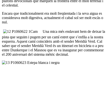
plafons devocionals que marquen la frontera entre el món terrenal i
el celestial.
Encara que tradicionalment era molt freqüentada i la seva aigua es
considerava molt digestiva, actualment el cabal sol ser molt escàs o
nul.
Una mica més endavant hem de deixar la
pista que seguim i pugem per un camí estret que s’enfila a la nostra
esquerra. Aquest camí coincideix amb el sender Meridià Verd. Cal
saber que el sender Meridià Verd és un itinerari en bicicleta o a peu
entre Dunkerque i el Masnou que es va inaugurar per commemorar
el 200 aniversari del sistema mètric decimal.