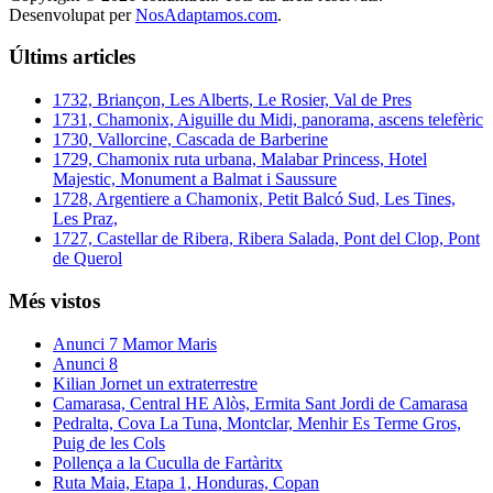
Desenvolupat per
NosAdaptamos.com
.
Últims articles
1732, Briançon, Les Alberts, Le Rosier, Val de Pres
1731, Chamonix, Aiguille du Midi, panorama, ascens telefèric
1730, Vallorcine, Cascada de Barberine
1729, Chamonix ruta urbana, Malabar Princess, Hotel
Majestic, Monument a Balmat i Saussure
1728, Argentiere a Chamonix, Petit Balcó Sud, Les Tines,
Les Praz,
1727, Castellar de Ribera, Ribera Salada, Pont del Clop, Pont
de Querol
Més vistos
Anunci 7 Mamor Maris
Anunci 8
Kilian Jornet un extraterrestre
Camarasa, Central HE Alòs, Ermita Sant Jordi de Camarasa
Pedralta, Cova La Tuna, Montclar, Menhir Es Terme Gros,
Puig de les Cols
Pollença a la Cuculla de Fartàritx
Ruta Maia, Etapa 1, Honduras, Copan