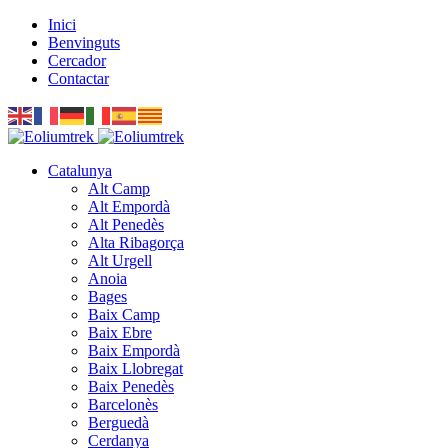
Inici
Benvinguts
Cercador
Contactar
Catalunya
Alt Camp
Alt Empordà
Alt Penedès
Alta Ribagorça
Alt Urgell
Anoia
Bages
Baix Camp
Baix Ebre
Baix Empordà
Baix Llobregat
Baix Penedès
Barcelonès
Berguedà
Cerdanya