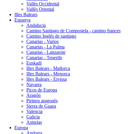
Vallès Occidental
Vallès Oriental
Illes Balears
Espanya
Andalucia
Camino Santiago de Compostela - camino frances
Camino Inglés de santiago
Canarias - Varios
Canarias - La Palma
Canarias - Lanzarote
Canarias - Tenerife
Euskadi
Illes Balears - Mallorca
Illes Balears - Menorca
Illes Balears - Eivissa
Navarra
Picos de Europa
Aragón
Pirineu aragonès
Sierra de Guara
Valencia
Galicia
Asturias
Europa
Andorra