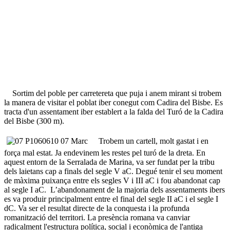
Sortim del poble per carretereta que puja i anem mirant si trobem
la manera de visitar el poblat iber conegut com Cadira del Bisbe. Es
tracta d'un assentament iber establert a la falda del Turó de la Cadira
del Bisbe (300 m).
Trobem un cartell, molt gastat i en
força mal estat. Ja endevinem les restes pel turó de la dreta. En
aquest entorn de la Serralada de Marina, va ser fundat per la tribu
dels laietans cap a finals del segle V aC. Degué tenir el seu moment
de màxima puixança entre els segles V i III aC i fou abandonat cap
al segle I aC. L’abandonament de la majoria dels assentaments ibers
es va produir principalment entre el final del segle II aC i el segle I
dC. Va ser el resultat directe de la conquesta i la profunda
romanització del territori. La presència romana va canviar
radicalment l'estructura política, social i econòmica de l'antiga