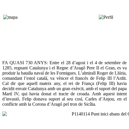
FA QUASI 730 ANYS: Entre el 28 d’agost i el 4 de setembre de
1285, regnant Catalunya i el Regne d’Aragó Pere II el Gran, es va
produir la batalla naval de les Formigues. L’almirall Roger de Llúria,
comandant l’estol català, va vèncer el francès de Felip III l’Ardit.
Cal dir que aquell mateix any, el rei de França (Felip III) havia
decidit envair Catalunya amb un gran exèrcit, amb el suport del papa
Martí IV, qui havia donat el tracte de croada. Amb aquest intent
d’invasió, Felip donava suport al seu cosí, Carles d’Anjou, en el
conflicte amb la Corona d’Aragó pel tron de Sicília.