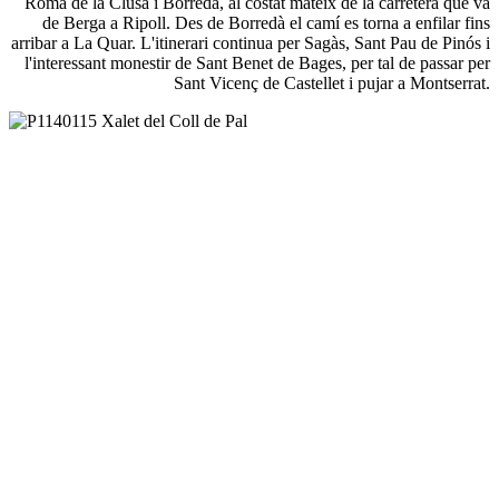
Romà de la Clusa i Borredà, al costat mateix de la carretera que va
de Berga a Ripoll. Des de Borredà el camí es torna a enfilar fins
arribar a La Quar. L'itinerari continua per Sagàs, Sant Pau de Pinós i
l'interessant monestir de Sant Benet de Bages, per tal de passar per
Sant Vicenç de Castellet i pujar a Montserrat.