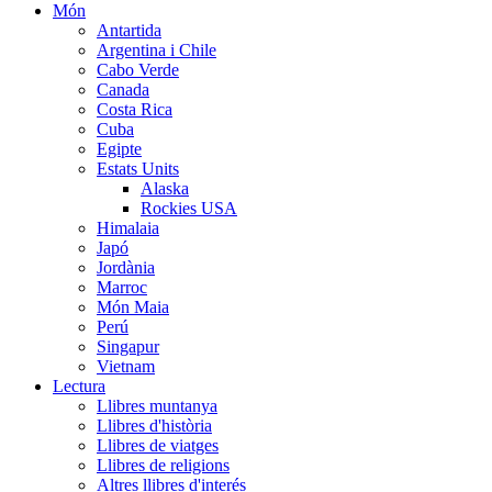
Món
Antartida
Argentina i Chile
Cabo Verde
Canada
Costa Rica
Cuba
Egipte
Estats Units
Alaska
Rockies USA
Himalaia
Japó
Jordània
Marroc
Món Maia
Perú
Singapur
Vietnam
Lectura
Llibres muntanya
Llibres d'història
Llibres de viatges
Llibres de religions
Altres llibres d'interés