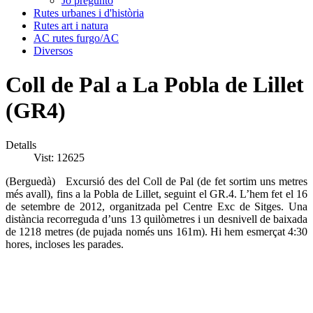
Jo pregunto
Rutes urbanes i d'història
Rutes art i natura
AC rutes furgo/AC
Diversos
Coll de Pal a La Pobla de Lillet
(GR4)
Detalls
Vist: 12625
(Berguedà) Excursió des del Coll de Pal (de fet sortim uns metres
més avall), fins a la Pobla de Lillet, seguint el GR.4. L’hem fet el 16
de setembre de 2012, organitzada pel Centre Exc de Sitges. Una
distància recorreguda d’uns 13 quilòmetres i un desnivell de baixada
de 1218 metres (de pujada només uns 161m). Hi hem esmerçat 4:30
hores, incloses les parades.