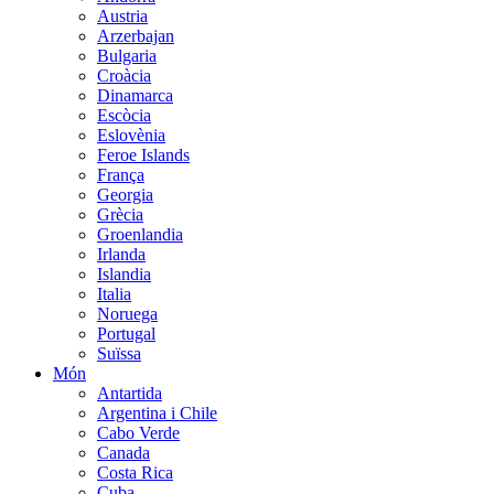
Austria
Arzerbajan
Bulgaria
Croàcia
Dinamarca
Escòcia
Eslovènia
Feroe Islands
França
Georgia
Grècia
Groenlandia
Irlanda
Islandia
Italia
Noruega
Portugal
Suïssa
Món
Antartida
Argentina i Chile
Cabo Verde
Canada
Costa Rica
Cuba