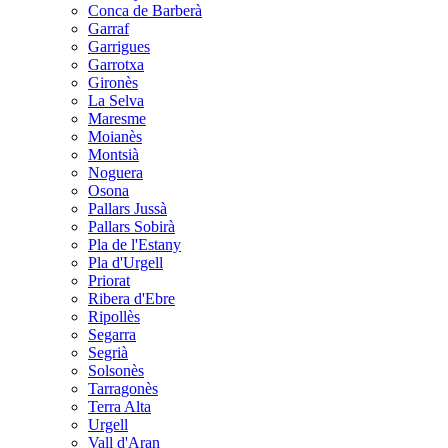
Conca de Barberà
Garraf
Garrigues
Garrotxa
Gironès
La Selva
Maresme
Moianès
Montsià
Noguera
Osona
Pallars Jussà
Pallars Sobirà
Pla de l'Estany
Pla d'Urgell
Priorat
Ribera d'Ebre
Ripollès
Segarra
Segrià
Solsonès
Tarragonès
Terra Alta
Urgell
Vall d'Aran