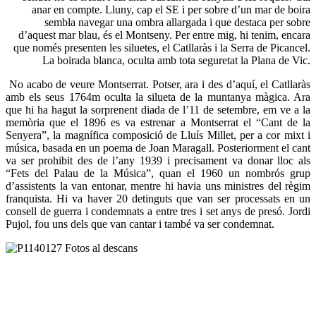
anar en compte. Lluny, cap el SE i per sobre d’un mar de boira
sembla navegar una ombra allargada i que destaca per sobre
d’aquest mar blau, és el Montseny. Per entre mig, hi tenim, encara
que només presenten les siluetes, el Catllaràs i la Serra de Picancel.
La boirada blanca, oculta amb tota seguretat la Plana de Vic.
No acabo de veure Montserrat. Potser, ara i des d’aquí, el Catllaràs
amb els seus 1764m oculta la silueta de la muntanya màgica. Ara
que hi ha hagut la sorprenent diada de l’11 de setembre, em ve a la
memòria que el 1896 es va estrenar a Montserrat el “Cant de la
Senyera”, la magnífica composició de Lluís Millet, per a cor mixt i
música, basada en un poema de Joan Maragall. Posteriorment el cant
va ser prohibit des de l’any 1939 i precisament va donar lloc als
“Fets del Palau de la Música”, quan el 1960 un nombrós grup
d’assistents la van entonar, mentre hi havia uns ministres del règim
franquista. Hi va haver 20 detinguts que van ser processats en un
consell de guerra i condemnats a entre tres i set anys de presó. Jordi
Pujol, fou uns dels que van cantar i també va ser condemnat.