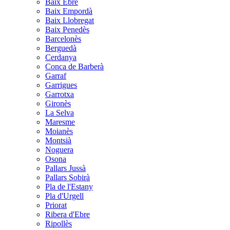
Baix Ebre
Baix Empordà
Baix Llobregat
Baix Penedès
Barcelonès
Berguedà
Cerdanya
Conca de Barberà
Garraf
Garrigues
Garrotxa
Gironès
La Selva
Maresme
Moianès
Montsià
Noguera
Osona
Pallars Jussà
Pallars Sobirà
Pla de l'Estany
Pla d'Urgell
Priorat
Ribera d'Ebre
Ripollès