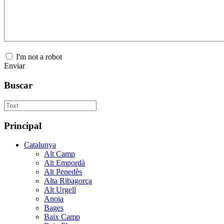
I'm not a robot
Enviar
Buscar
Principal
Catalunya
Alt Camp
Alt Empordà
Alt Penedès
Alta Ribagorça
Alt Urgell
Anoia
Bages
Baix Camp