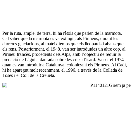
P
er la ruta, ample, de terra, hi ha rètols que parlen de la marmota.
Cal saber que la marmota es va extingir, als Pirineus, durant les
darreres glaciacions, al mateix temps que els lleopards i abans que
els rens. Posteriorment, el 1948, van ser introduïdes un altre cop, al
Pirineu francès, procedents dels Alps, amb l’objectiu de reduir la
predació de l’àguila daurada sobre les cries d’isard. Va ser el 1974
quan es van introduir a Catalunya, colonitzant els Pirineus. Al Cadí,
hi ha aparegut molt recentment, el 1996, a través de la Collada de
Toses i el Coll de la Creueta.