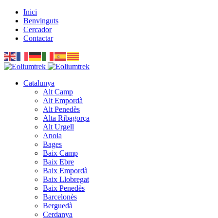
Inici
Benvinguts
Cercador
Contactar
Catalunya
Alt Camp
Alt Empordà
Alt Penedès
Alta Ribagorça
Alt Urgell
Anoia
Bages
Baix Camp
Baix Ebre
Baix Empordà
Baix Llobregat
Baix Penedès
Barcelonès
Berguedà
Cerdanya