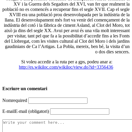
XV i la Guerra dels Segadors del XVI, van fer que realment la
població no es comencés a recuperar fins el segle XVII. Cap el segle
XVIII era una població prou desenvolupada per la indústria de la
llana. El desenvolupament més fort va venir del començament de la
indústria del cotó i la fàbrica de ciment Asland, al Clot del Moro, tot
això ja dins del segle XX. Avui per avui és una vila molt interessant
per visitar, tant pel que fa a la possibilitat d’accedir fins a les Fonts
del Llobregat, com les visites cultural al Clot del Moro i dels jardins
gaudinians de Ca l’Artigas. La Pobla, mereix, ben bé, la visita d’un
o dos dies sencers.
Si voleu accedir a la ruta per a gps, podeu anar a:
http://es.wikiloc.com/wikiloc/view.do?id=3356436
Escriure un comentari
Nom
required
E-mail
E-mail (obligatori)