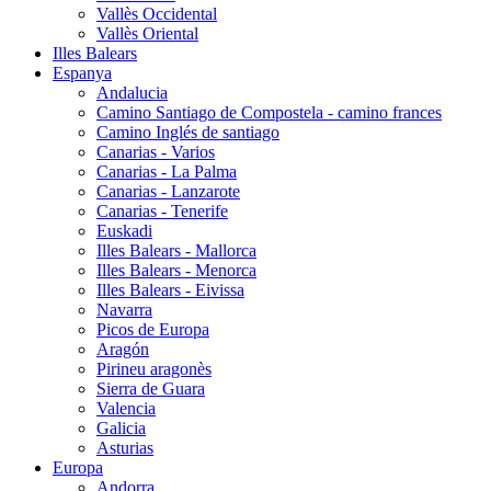
Vallès Occidental
Vallès Oriental
Illes Balears
Espanya
Andalucia
Camino Santiago de Compostela - camino frances
Camino Inglés de santiago
Canarias - Varios
Canarias - La Palma
Canarias - Lanzarote
Canarias - Tenerife
Euskadi
Illes Balears - Mallorca
Illes Balears - Menorca
Illes Balears - Eivissa
Navarra
Picos de Europa
Aragón
Pirineu aragonès
Sierra de Guara
Valencia
Galicia
Asturias
Europa
Andorra