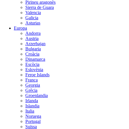
Pirineu aragonès
Sierra de Guara
Valencia
Galicia
Asturias
Europa
Andorra
Austria
Arzerbajan
Bulgaria
Croàcia
Dinamarca
Escòcia
Eslovènia
Feroe Islands
França
Georgia
Grècia
Groenlandia
Irlanda
Islandia
Italia
Noruega
Portugal
Suïssa