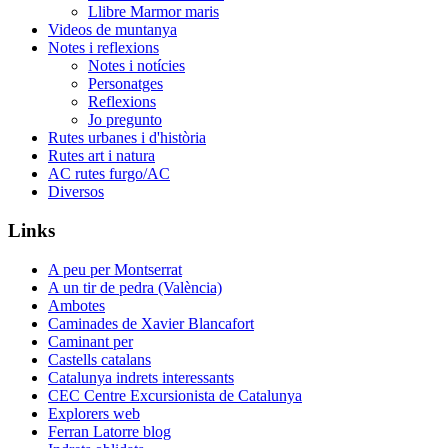
Llibre Marmor maris
Videos de muntanya
Notes i reflexions
Notes i notícies
Personatges
Reflexions
Jo pregunto
Rutes urbanes i d'història
Rutes art i natura
AC rutes furgo/AC
Diversos
Links
A peu per Montserrat
A un tir de pedra (València)
Ambotes
Caminades de Xavier Blancafort
Caminant per
Castells catalans
Catalunya indrets interessants
CEC Centre Excursionista de Catalunya
Explorers web
Ferran Latorre blog