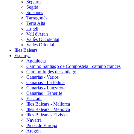
Segarra
Segrià
Solsonès
Tarragonès
Terra Alta
Urgell
Vall d'Aran
Vallès Occidental
Vallès Oriental
Illes Balears
Espanya
Andalucia
Camino Santiago de Compostela - camino frances
Camino Inglés de santiago
Canarias - Varios
Canarias - La Palma
Canarias - Lanzarote
Canarias - Tenerife
Euskadi
Illes Balears - Mallorca
Illes Balears - Menorca
Illes Balears - Eivissa
Navarra
Picos de Europa
Aragón