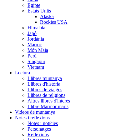
Egipte
Estats Units
Alaska
Rockies USA
Himalaia
Japó
Jordània
Marroc
Món Maia
Perú
Singapur
Vietnam
Lectura
Llibres muntanya
Llibres d'història
Llibres de viatges
Llibres de religions
Altres llibres d'interés
Llibre Marmor maris
Videos de muntanya
Notes i reflexions
Notes i notícies
Personatges
Reflexions