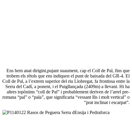
Ens hem anat dirigint,pujant suaument, cap el Coll de Pal, fins que
trobem els rètols que ens indiquen el punt de baixada del GR-4. El
Coll de Pal, a l’extrem superior del riu Llobregat, fa frontissa entre la
Serra del Cadí, a ponent, i el Puigllançada (2409m) a llevant. Hi ha
altres topònims “coll de Pal” i probablement deriven de l’arrel pre-
romana “pal” o “pala”, que significaria “vessant llis i molt vertical” o
“prat inclinat i escarpat”.