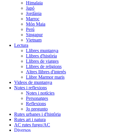
Himalaia
Japó
Jordània
Marroc
Món Maia
Perú
Singapur
Vietnam
Lectura
Llibres muntanya
Llibres d'història
Llibres de viatges
Llibres de religions
Altres llibres d'interés
Llibre Marmor maris
Videos de muntanya
Notes i reflexions
Notes i notícies
Personatges
Reflexions
Jo pregunto
Rutes urbanes i d'història
Rutes art i natura
AC rutes furgo/AC
Diversos