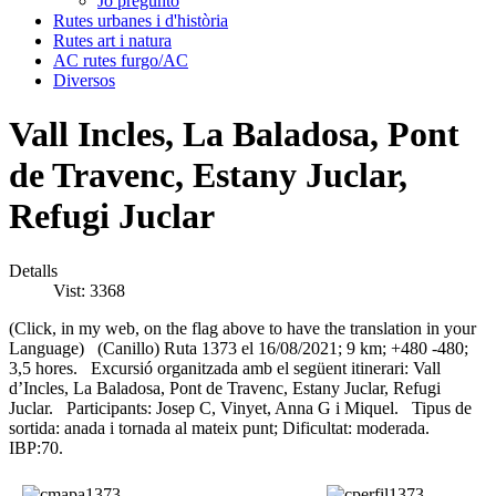
Jo pregunto
Rutes urbanes i d'història
Rutes art i natura
AC rutes furgo/AC
Diversos
Vall Incles, La Baladosa, Pont
de Travenc, Estany Juclar,
Refugi Juclar
Detalls
Vist: 3368
(Click, in my web, on the flag above to have the translation in your
Language) (Canillo) Ruta 1373 el 16/08/2021; 9 km; +480 -480;
3,5 hores. Excursió organitzada amb el següent itinerari: Vall
d’Incles, La Baladosa, Pont de Travenc, Estany Juclar, Refugi
Juclar. Participants: Josep C, Vinyet, Anna G i Miquel. Tipus de
sortida: anada i tornada al mateix punt; Dificultat: moderada.
IBP:70.