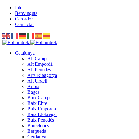
Inici
Benvinguts
Cercador
Contactar
Catalunya
Alt Camp
Alt Empordà
Alt Penedès
Alta Ribagorça
Alt Urgell
Anoia
Bages
Baix Camp
Baix Ebre
Baix Empordà
Baix Llobregat
Baix Penedès
Barcelonès
Berguedà
Cerdanya