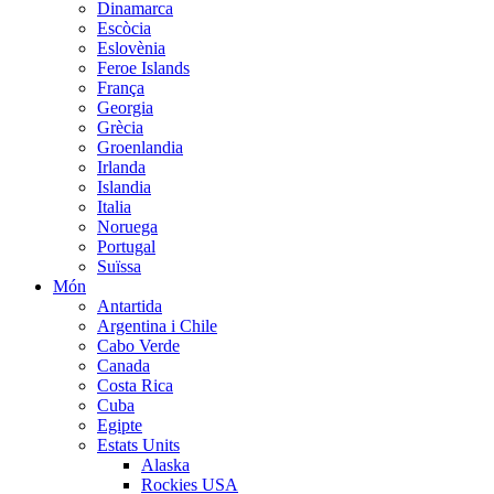
Dinamarca
Escòcia
Eslovènia
Feroe Islands
França
Georgia
Grècia
Groenlandia
Irlanda
Islandia
Italia
Noruega
Portugal
Suïssa
Món
Antartida
Argentina i Chile
Cabo Verde
Canada
Costa Rica
Cuba
Egipte
Estats Units
Alaska
Rockies USA