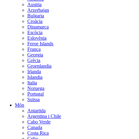
Austria
Arzerbajan
Bulgaria
Croàcia
Dinamarca
Escòcia
Eslovènia
Feroe Islands
França
Georgia
Grècia
Groenlandia
Irlanda
Islandia
Italia
Noruega
Portugal
Suïssa
Món
Antartida
Argentina i Chile
Cabo Verde
Canada
Costa Rica
Cuba