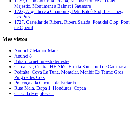
1729, Chamonix ruta urbana, Malabar Princess, Hotel
Majestic, Monument a Balmat i Saussure
1728, Argentiere a Chamonix, Petit Balcó Sud, Les Tines,
Les Praz,
1727, Castellar de Ribera, Ribera Salada, Pont del Clop, Pont
de Querol
Més vistos
Anunci 7 Mamor Maris
Anunci 8
Kilian Jornet un extraterrestre
Camarasa, Central HE Alòs, Ermita Sant Jordi de Camarasa
Pedralta, Cova La Tuna, Montclar, Menhir Es Terme Gros,
Puig de les Cols
Pollença a la Cuculla de Fartàritx
Ruta Maia, Etapa 1, Honduras, Copan
Cascada Hivjufossen