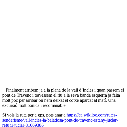
Finalment arribem ja a la plana de la vall d’Incles i quan passem el
pont de Travenc i travessem el riu a la seva banda esquerra ja falta
molt poc per arribar on hem deixat el cotxe aparcat al matí. Una
excursió molt bonica i recomanable.
Si vols la ruta per a gps, pots anar a:
https://ca.wikiloc.com/rutes-
senderisme/vall-incles-la-baladosa-pont-de-travenc-estany-juclar-
refugi-juclar-81669386