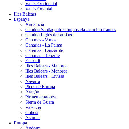
Vallès Occidental
Vallès Oriental
Illes Balears
Espanya
Andalucia
Camino Santiago de Compostela - camino frances
Camino Inglés de santiago
Canarias - Varios
Canarias - La Palma
Canarias - Lanzarote
Canarias - Tenerife
Euskadi
Illes Balears - Mallorca
Illes Balears - Menorca
Illes Balears - Eivissa
Navarra
Picos de Europa
Aragón
Pirineu aragonès
Sierra de Guara
Valencia
Galicia
Asturias
Europa
Andorra