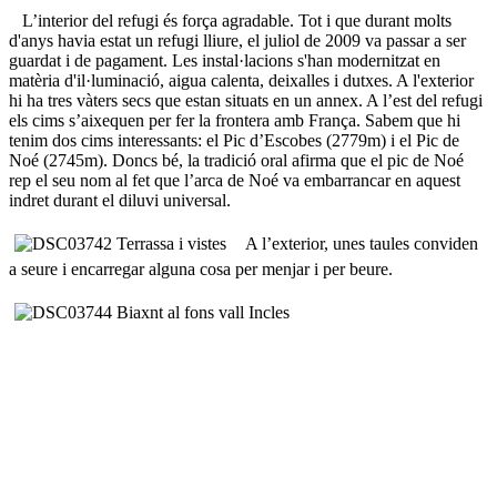
L’interior del refugi és força agradable. Tot i que durant molts
d'anys havia estat un refugi lliure, el juliol de 2009 va passar a ser
guardat i de pagament. Les instal·lacions s'han modernitzat en
matèria d'il·luminació, aigua calenta, deixalles i dutxes. A l'exterior
hi ha tres vàters secs que estan situats en un annex. A l’est del refugi
els cims s’aixequen per fer la frontera amb França. Sabem que hi
tenim dos cims interessants: el Pic d’Escobes (2779m) i el Pic de
Noé (2745m). Doncs bé, la tradició oral afirma que el pic de Noé
rep el seu nom al fet que l’arca de Noé va embarrancar en aquest
indret durant el diluvi universal.
A l’exterior, unes taules conviden
a seure i encarregar alguna cosa per menjar i per beure.