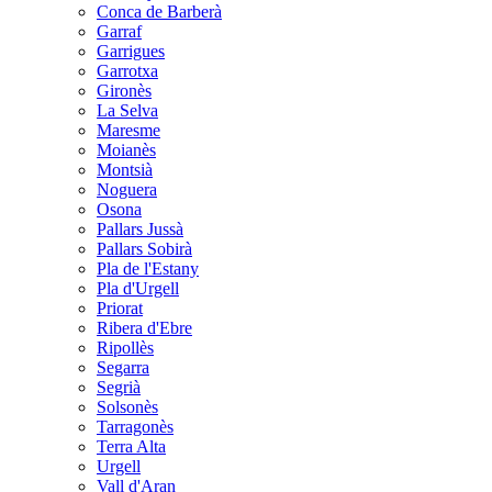
Conca de Barberà
Garraf
Garrigues
Garrotxa
Gironès
La Selva
Maresme
Moianès
Montsià
Noguera
Osona
Pallars Jussà
Pallars Sobirà
Pla de l'Estany
Pla d'Urgell
Priorat
Ribera d'Ebre
Ripollès
Segarra
Segrià
Solsonès
Tarragonès
Terra Alta
Urgell
Vall d'Aran