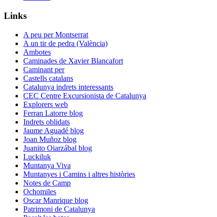
Links
A peu per Montserrat
A un tir de pedra (València)
Ambotes
Caminades de Xavier Blancafort
Caminant per
Castells catalans
Catalunya indrets interessants
CEC Centre Excursionista de Catalunya
Explorers web
Ferran Latorre blog
Indrets oblidats
Jaume Aguadé blog
Joan Muñoz blog
Juanito Oiarzábal blog
Luckiluk
Muntanya Viva
Muntanyes i Camins i altres històries
Notes de Camp
Ochomiles
Oscar Manrique blog
Patrimoni de Catalunya