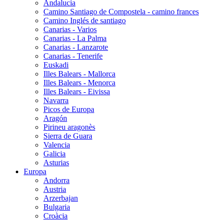
Andalucia
Camino Santiago de Compostela - camino frances
Camino Inglés de santiago
Canarias - Varios
Canarias - La Palma
Canarias - Lanzarote
Canarias - Tenerife
Euskadi
Illes Balears - Mallorca
Illes Balears - Menorca
Illes Balears - Eivissa
Navarra
Picos de Europa
Aragón
Pirineu aragonès
Sierra de Guara
Valencia
Galicia
Asturias
Europa
Andorra
Austria
Arzerbajan
Bulgaria
Croàcia