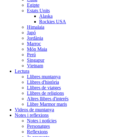
Egipte
Estats Units
Alaska
Rockies USA
Himalaia
Japó
Jordània
Marroc
Món Maia
Perú
Singapur
Vietnam
Lectura
Llibres muntanya
Llibres d'història
Llibres de viatges
Llibres de religions
Altres llibres d'interés
Llibre Marmor maris
Videos de muntanya
Notes i reflexions
Notes i notícies
Personatges
Reflexions