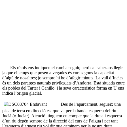
Els rètols ens indiquen el camí a seguir, però cal saber-los llegir
ja que el temps que posen a vegades és curt segons la capacitat
d’algú de nosaltres; jo sempre hi he d’afegir minuts. La vall d’Incles
és un dels paratges naturals privilegiats d’Andorra. Està situada entre
els pobles del Tarter i Canillo, i la seva característica forma en U ens
indica l’origen glacial.
Des de l’aparcament, segueix una
pista de terra en direcció est que va per la banda esquerra del riu
Juclà (o Juclar). Atenció, tinguem en compte que la dreta i esquerra
d’un riu depèn sempre de la direcció del curs de l’aigua i per tant
l’esquerra d’aquest riu vol dir que caminem per la nostra dreta,