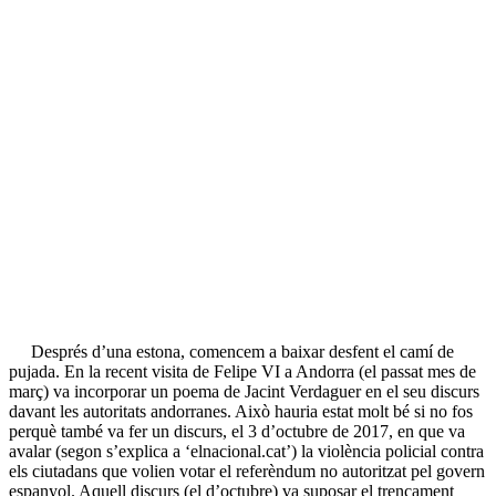
Després d’una estona, comencem a baixar desfent el camí de
pujada. En la recent visita de Felipe VI a Andorra (el passat mes de
març) va incorporar un poema de Jacint Verdaguer en el seu discurs
davant les autoritats andorranes. Això hauria estat molt bé si no fos
perquè també va fer un discurs, el 3 d’octubre de 2017, en que va
avalar (segon s’explica a ‘elnacional.cat’) la violència policial contra
els ciutadans que volien votar el referèndum no autoritzat pel govern
espanyol. Aquell discurs (el d’octubre) va suposar el trencament