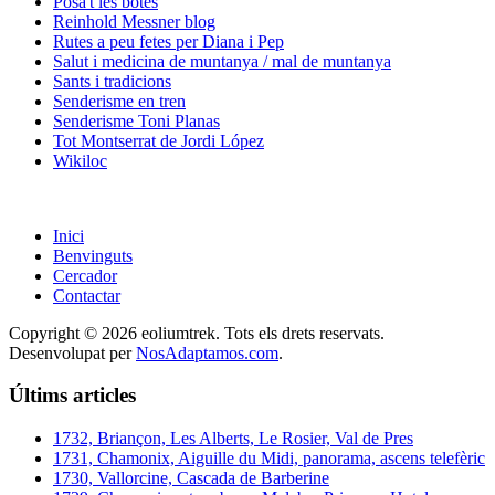
Posa't les botes
Reinhold Messner blog
Rutes a peu fetes per Diana i Pep
Salut i medicina de muntanya / mal de muntanya
Sants i tradicions
Senderisme en tren
Senderisme Toni Planas
Tot Montserrat de Jordi López
Wikiloc
Inici
Benvinguts
Cercador
Contactar
Copyright © 2026 eoliumtrek. Tots els drets reservats.
Desenvolupat per
NosAdaptamos.com
.
Últims articles
1732, Briançon, Les Alberts, Le Rosier, Val de Pres
1731, Chamonix, Aiguille du Midi, panorama, ascens telefèric
1730, Vallorcine, Cascada de Barberine