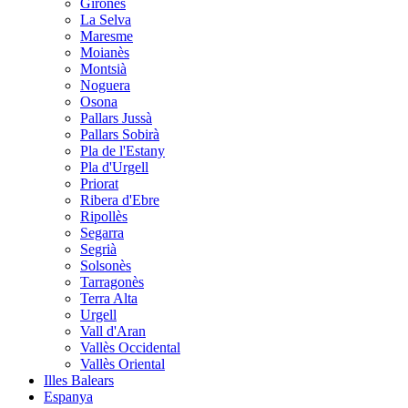
Gironès
La Selva
Maresme
Moianès
Montsià
Noguera
Osona
Pallars Jussà
Pallars Sobirà
Pla de l'Estany
Pla d'Urgell
Priorat
Ribera d'Ebre
Ripollès
Segarra
Segrià
Solsonès
Tarragonès
Terra Alta
Urgell
Vall d'Aran
Vallès Occidental
Vallès Oriental
Illes Balears
Espanya