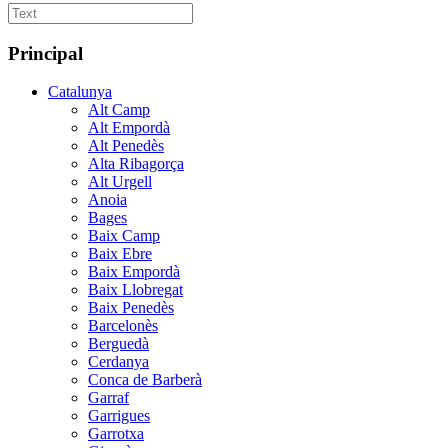
Principal
Catalunya
Alt Camp
Alt Empordà
Alt Penedès
Alta Ribagorça
Alt Urgell
Anoia
Bages
Baix Camp
Baix Ebre
Baix Empordà
Baix Llobregat
Baix Penedès
Barcelonès
Berguedà
Cerdanya
Conca de Barberà
Garraf
Garrigues
Garrotxa