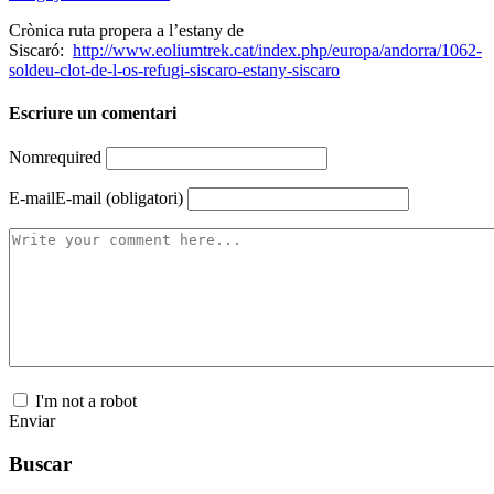
Crònica ruta propera a l’estany de
Siscaró:
http://www.eoliumtrek.cat/index.php/europa/andorra/1062-
soldeu-clot-de-l-os-refugi-siscaro-estany-siscaro
Escriure un comentari
Nom
required
E-mail
E-mail (obligatori)
I'm not a robot
Enviar
Buscar