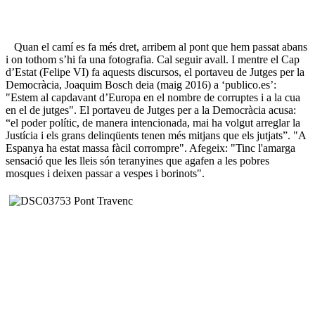
Quan el camí es fa més dret, arribem al pont que hem passat abans
i on tothom s’hi fa una fotografia. Cal seguir avall. I mentre el Cap
d’Estat (Felipe VI) fa aquests discursos, el portaveu de Jutges per la
Democràcia, Joaquim Bosch deia (maig 2016) a ‘publico.es’:
"Estem al capdavant d’Europa en el nombre de corruptes i a la cua
en el de jutges". El portaveu de Jutges per a la Democràcia acusa:
“el poder polític, de manera intencionada, mai ha volgut arreglar la
Justícia i els grans delinqüents tenen més mitjans que els jutjats”. "A
Espanya ha estat massa fàcil corrompre". Afegeix: "Tinc l'amarga
sensació que les lleis són teranyines que agafen a les pobres
mosques i deixen passar a vespes i borinots".