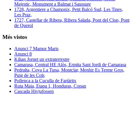
Majestic, Monument a Balmat i Saussure
1728, Argentiere a Chamonix, Petit Balcó Sud, Les Tines,
Les Praz,
1727, Castellar de Ribera, Ribera Salada, Pont del Clop, Pont
de Querol
Més vistos
Anunci 7 Mamor Maris
Anunci 8
Kilian Jornet un extraterrestre
Camarasa, Central HE Alòs, Ermita Sant Jordi de Camarasa
Pedralta, Cova La Tuna, Montclar, Menhir Es Terme Gros,
Puig de les Cols
Pollença a la Cuculla de Fartàritx
Ruta Maia, Etapa 1, Honduras, Copan
Cascada Hivjufossen