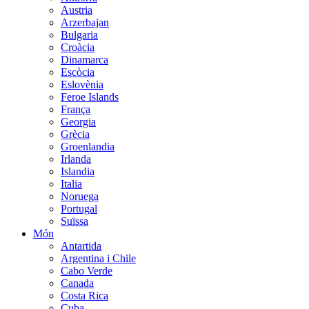
Austria
Arzerbajan
Bulgaria
Croàcia
Dinamarca
Escòcia
Eslovènia
Feroe Islands
França
Georgia
Grècia
Groenlandia
Irlanda
Islandia
Italia
Noruega
Portugal
Suïssa
Món
Antartida
Argentina i Chile
Cabo Verde
Canada
Costa Rica
Cuba