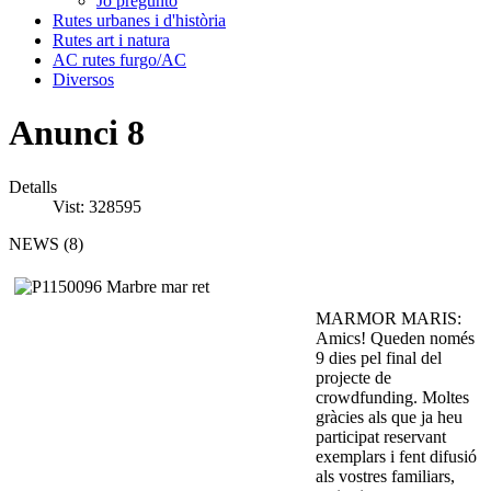
Jo pregunto
Rutes urbanes i d'història
Rutes art i natura
AC rutes furgo/AC
Diversos
Anunci 8
Detalls
Vist: 328595
NEWS (8)
MARMOR MARIS:
Amics! Queden només
9 dies pel final del
projecte de
crowdfunding. Moltes
gràcies als que ja heu
participat reservant
exemplars i fent difusió
als vostres familiars,