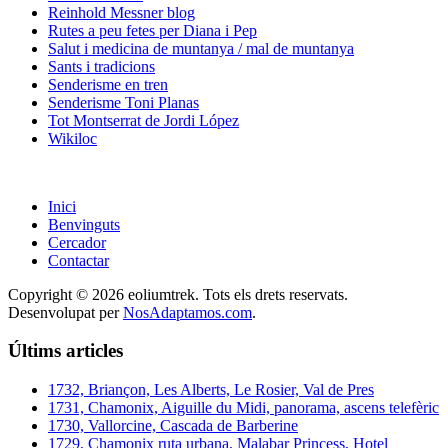
Reinhold Messner blog
Rutes a peu fetes per Diana i Pep
Salut i medicina de muntanya / mal de muntanya
Sants i tradicions
Senderisme en tren
Senderisme Toni Planas
Tot Montserrat de Jordi López
Wikiloc
Inici
Benvinguts
Cercador
Contactar
Copyright © 2026 eoliumtrek. Tots els drets reservats.
Desenvolupat per
NosAdaptamos.com
.
Últims articles
1732, Briançon, Les Alberts, Le Rosier, Val de Pres
1731, Chamonix, Aiguille du Midi, panorama, ascens telefèric
1730, Vallorcine, Cascada de Barberine
1729, Chamonix ruta urbana, Malabar Princess, Hotel