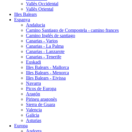
Vallès Occidental
Vallès Oriental
Illes Balears
Espanya
Andalucia
Camino Santiago de Compostela - camino frances
Camino Inglés de santiago
Canarias - Varios
Canarias - La Palma
Canarias - Lanzarote
Canarias - Tenerife
Euskadi
Illes Balears - Mallorca
Illes Balears - Menorca
Illes Balears - Eivissa
Navarra
Picos de Europa
Aragón
Pirineu aragonès
Sierra de Guara
Valencia
Galicia
Asturias
Europa
Andorra