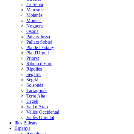
La Selva
Maresme
Moianès
Montsià
Noguera
Osona
Pallars Jussà
Pallars Sobirà
Pla de l'Estany
Pla d'Urgell
Priorat
Ribera d'Ebre
Ripollès
Segarra
Segrià
Solsonès
Tarragonès
Terra Alta
Urgell
Vall d'Aran
Vallès Occidental
Vallès Oriental
Illes Balears
Espanya
Andalucia