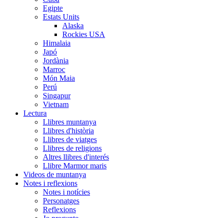
Egipte
Estats Units
Alaska
Rockies USA
Himalaia
Japó
Jordània
Marroc
Món Maia
Perú
Singapur
Vietnam
Lectura
Llibres muntanya
Llibres d'història
Llibres de viatges
Llibres de religions
Altres llibres d'interés
Llibre Marmor maris
Videos de muntanya
Notes i reflexions
Notes i notícies
Personatges
Reflexions