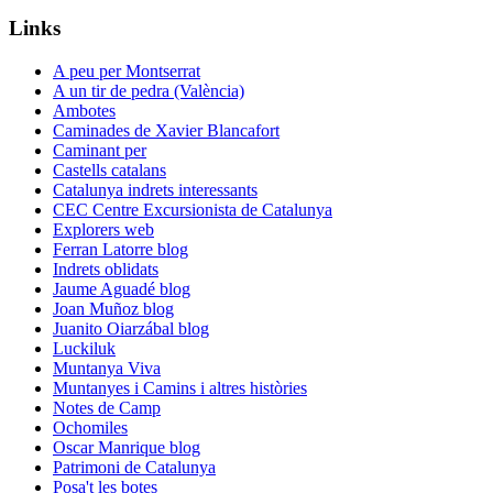
Links
A peu per Montserrat
A un tir de pedra (València)
Ambotes
Caminades de Xavier Blancafort
Caminant per
Castells catalans
Catalunya indrets interessants
CEC Centre Excursionista de Catalunya
Explorers web
Ferran Latorre blog
Indrets oblidats
Jaume Aguadé blog
Joan Muñoz blog
Juanito Oiarzábal blog
Luckiluk
Muntanya Viva
Muntanyes i Camins i altres històries
Notes de Camp
Ochomiles
Oscar Manrique blog
Patrimoni de Catalunya
Posa't les botes