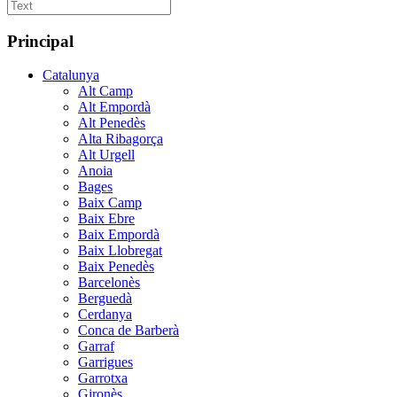
Principal
Catalunya
Alt Camp
Alt Empordà
Alt Penedès
Alta Ribagorça
Alt Urgell
Anoia
Bages
Baix Camp
Baix Ebre
Baix Empordà
Baix Llobregat
Baix Penedès
Barcelonès
Berguedà
Cerdanya
Conca de Barberà
Garraf
Garrigues
Garrotxa
Gironès