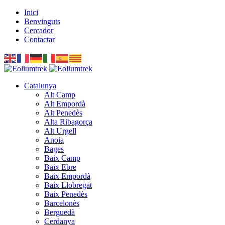
Inici
Benvinguts
Cercador
Contactar
Catalunya
Alt Camp
Alt Empordà
Alt Penedès
Alta Ribagorça
Alt Urgell
Anoia
Bages
Baix Camp
Baix Ebre
Baix Empordà
Baix Llobregat
Baix Penedès
Barcelonès
Berguedà
Cerdanya