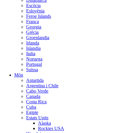
Dinamarca
Escòcia
Eslovènia
Feroe Islands
França
Georgia
Grècia
Groenlandia
Irlanda
Islandia
Italia
Noruega
Portugal
Suïssa
Món
Antartida
Argentina i Chile
Cabo Verde
Canada
Costa Rica
Cuba
Egipte
Estats Units
Alaska
Rockies USA