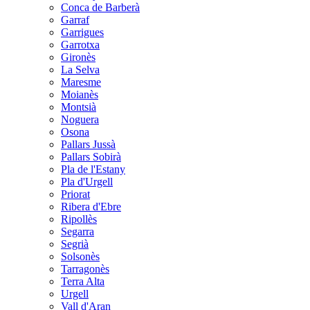
Conca de Barberà
Garraf
Garrigues
Garrotxa
Gironès
La Selva
Maresme
Moianès
Montsià
Noguera
Osona
Pallars Jussà
Pallars Sobirà
Pla de l'Estany
Pla d'Urgell
Priorat
Ribera d'Ebre
Ripollès
Segarra
Segrià
Solsonès
Tarragonès
Terra Alta
Urgell
Vall d'Aran