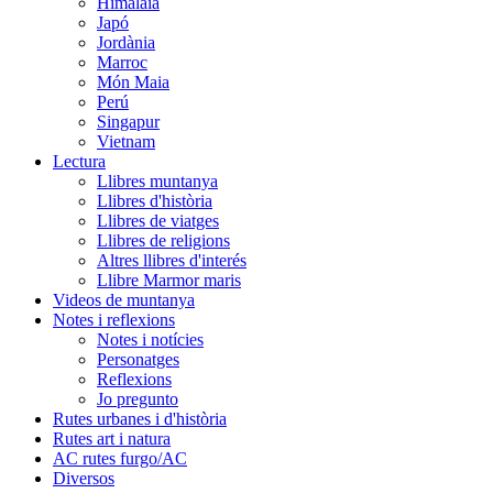
Himalaia
Japó
Jordània
Marroc
Món Maia
Perú
Singapur
Vietnam
Lectura
Llibres muntanya
Llibres d'història
Llibres de viatges
Llibres de religions
Altres llibres d'interés
Llibre Marmor maris
Videos de muntanya
Notes i reflexions
Notes i notícies
Personatges
Reflexions
Jo pregunto
Rutes urbanes i d'història
Rutes art i natura
AC rutes furgo/AC
Diversos