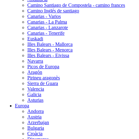
Camino Santiago de Compostela - camino frances
Camino Inglés de santiago
Canarias - Varios
Canarias - La Palma
Canarias - Lanzarote
Canarias - Tenerife
Euskadi
Illes Balears - Mallorca
Illes Balears - Menorca
Illes Balears - Eivissa
Navarra
Picos de Europa
Aragón
Pirineu aragonès
Sierra de Guara
Valencia
Galicia
Asturias
Europa
Andorra
Austria
Arzerbajan
Bulgaria
Croàcia