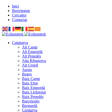
Inici
Benvinguts
Cercador
Contactar
Catalunya
Alt Camp
Alt Empordà
Alt Penedès
Alta Ribagorça
Alt Urgell
Anoia
Bages
Baix Camp
Baix Ebre
Baix Empordà
Baix Llobregat
Baix Penedès
Barcelonès
Berguedà
Cerdanya