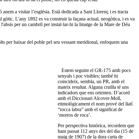
 anem a visitar l’església. Està dedicada a Sant Llorenç i es tracta
 gòtic. L'any 1892 es va construir la façana actual, neogòtica, i es va
 l'absis per un cambril per instal·lar-hi la Imatge de la Mare de Déu
s per baixar del poble pel seu vessant meridional, enfoquem una
Estem seguint el GR-175 amb pocs
senyals i poc visibles; també hi
coincideix, sembla, un PR, amb el
mateix resultat. Alguna cruïlla té uns
indicadors que ens orienten. D’acord
amb el Diccionari Alcover-Moll,
etimològicament el nom prové del llatí
“rocca labra” amb el significat de
‘morros de roca’.
Per perspectiva històrica, recordem que
ham passat 112 anys des del dia (15 de
maig de 1907) de la dura carta de