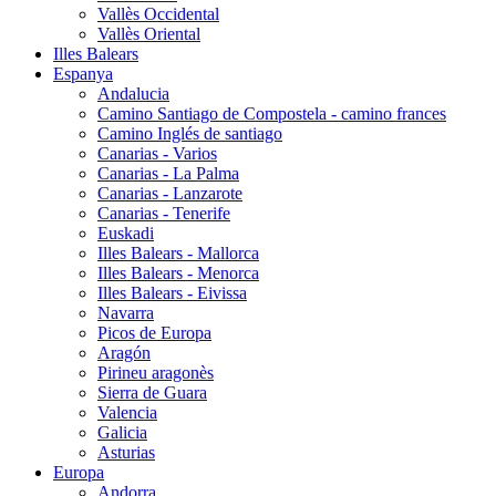
Vallès Occidental
Vallès Oriental
Illes Balears
Espanya
Andalucia
Camino Santiago de Compostela - camino frances
Camino Inglés de santiago
Canarias - Varios
Canarias - La Palma
Canarias - Lanzarote
Canarias - Tenerife
Euskadi
Illes Balears - Mallorca
Illes Balears - Menorca
Illes Balears - Eivissa
Navarra
Picos de Europa
Aragón
Pirineu aragonès
Sierra de Guara
Valencia
Galicia
Asturias
Europa
Andorra