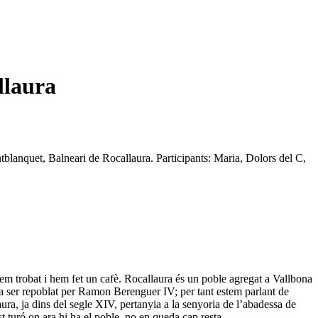
llaura
tblanquet, Balneari de Rocallaura. Participants: Maria, Dolors del C,
 trobat i hem fet un cafè. Rocallaura és un poble agregat a Vallbona
 va ser repoblat per Ramon Berenguer IV; per tant estem parlant de
ura, ja dins del segle XIV, pertanyia a la senyoria de l’abadessa de
t turó on ara hi ha el poble, no en queda cap resta.