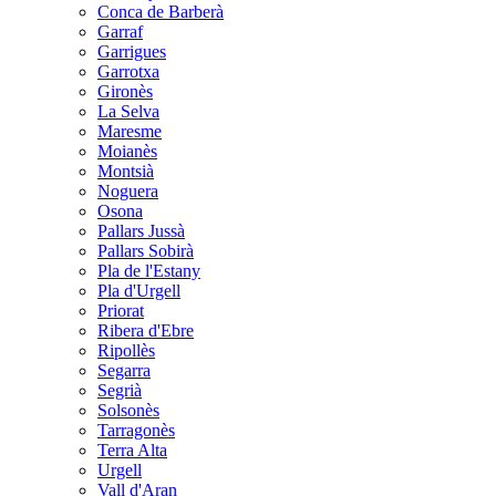
Conca de Barberà
Garraf
Garrigues
Garrotxa
Gironès
La Selva
Maresme
Moianès
Montsià
Noguera
Osona
Pallars Jussà
Pallars Sobirà
Pla de l'Estany
Pla d'Urgell
Priorat
Ribera d'Ebre
Ripollès
Segarra
Segrià
Solsonès
Tarragonès
Terra Alta
Urgell
Vall d'Aran