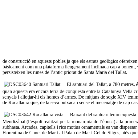
de construcció en aquests pobles ja que els estrats geològics ofereixe
bàsicament com una plataforma lleugerament inclinada cap a ponent, ve
persisteixen les runes de l’antic priorat de Santa Maria del Tallat.
El santuari del Tallat, a 780 metres, é
quan aquesta era encara terra de conquesta entre la Catalunya Vella cri
senyals i allotjar-hi els homes d’armes. De mitjans de segle XIV tenim
de Rocallaura que, de la seva butxaca i sense el mecenatge de cap casa
Baixant del santuari tenim aquesta v
Mendizábal (l’espoli realitzat per la monarquia de l’època) a la prime
subhasta. Arcades, capitells i rics motius ornamentals es van dispersar
Florentina de Canet de Mar i al Palau de Mar i Cel de Sitges, atès qu