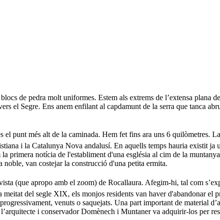
n blocs de pedra molt uniformes. Estem als extrems de l’extensa plana de
rs el Segre. Ens anem enfilant al capdamunt de la serra que tanca abru
s el punt més alt de la caminada. Hem fet fins ara uns 6 quilòmetres. La
stiana i la Catalunya Nova andalusí. En aquells temps hauria existit ja u
 la primera notícia de l'establiment d'una església al cim de la muntanya
 noble, van costejar la construcció d'una petita ermita.
ista (que apropo amb el zoom) de Rocallaura. Afegim-hi, tal com s’expl
ra meitat del segle XIX, els monjos residents van haver d'abandonar el pr
 progressivament, venuts o saquejats. Una part important de material d’aq
e l’arquitecte i conservador Domènech i Muntaner va adquirir-los per res