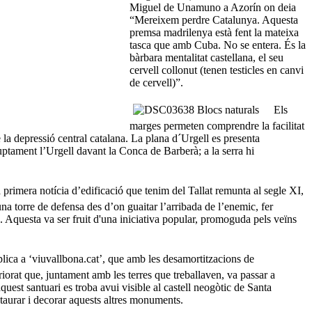
Miguel de Unamuno a Azorín on deia
“Mereixem perdre Catalunya. Aquesta
premsa madrilenya està fent la mateixa
tasca que amb Cuba. No se entera. És la
bàrbara mentalitat castellana, el seu
cervell collonut (tenen testicles en canvi
de cervell)”.
Els
marges permeten comprendre la facilitat
 la depressió central catalana. La plana d´Urgell es presenta
ptament l’Urgell davant la Conca de Barberà; a la serra hi
 primera notícia d’edificació que tenim del Tallat remunta al segle XI,
na torre de defensa des d’on guaitar l’arribada de l’enemic, fer
. Aquesta va ser fruit d'una iniciativa popular, promoguda pels veïns
ica a ‘viuvallbona.cat’, que amb les desamortitzacions de
iorat que, juntament amb les terres que treballaven, va passar a
uest santuari es troba avui visible al castell neogòtic de Santa
taurar i decorar aquests altres monuments.