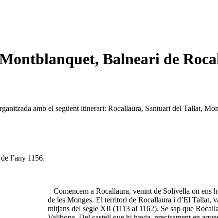
, Montblanquet, Balneari de Roca
anitzada amb el següent itinerari: Rocallaura, Santuari del Tallat, Mon
de l’any 1156.
Comencem a Rocallaura, venint de Solivella on ens hem
de les Monges. El territori de Rocallaura i d’El Tallat,
mitjans del segle XII (1113 al 1162). Se sap que Rocalla
Vallbona. Del castell que hi havia, precisament en aques