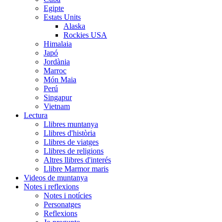
Egipte
Estats Units
Alaska
Rockies USA
Himalaia
Japó
Jordània
Marroc
Món Maia
Perú
Singapur
Vietnam
Lectura
Llibres muntanya
Llibres d'història
Llibres de viatges
Llibres de religions
Altres llibres d'interés
Llibre Marmor maris
Videos de muntanya
Notes i reflexions
Notes i notícies
Personatges
Reflexions