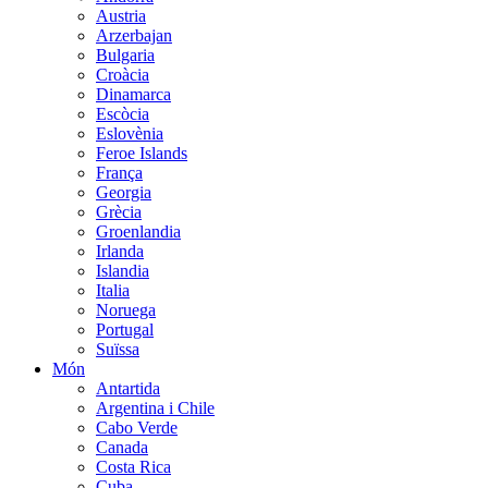
Austria
Arzerbajan
Bulgaria
Croàcia
Dinamarca
Escòcia
Eslovènia
Feroe Islands
França
Georgia
Grècia
Groenlandia
Irlanda
Islandia
Italia
Noruega
Portugal
Suïssa
Món
Antartida
Argentina i Chile
Cabo Verde
Canada
Costa Rica
Cuba