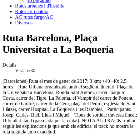
Jo pregunto
Rutes urbanes i d'història
Rutes art i natura
AC rutes furgo/AC
Diversos
Ruta Barcelona, Plaça
Universitat a La Boqueria
Detalls
Vist: 5530
(Barcelonès) Ruta el mes de gener de 2017; 3 km; +40 -40; 2,5
hores. Ruta Urbana organitzada amb el següent itinerari: Plaça de
la Universitat a Barcelona, Ronda Sant Antoni, carrer Joaquim
Costa, carrer del Tigre, La Paloma, el Vampir del carrer de Ponent,
carrer de Guifré, carrer de la Cera, plaça del Pedró, església de Sant
Llàtzer, carrer Hospital, La Boqueria i les Rambles. Participants:
Josep, Carles, Biel, Lluís i Miquel. Tipus de sortida: travessa lineal;
Dificultat: fàcil (passejada per la ciutat). NOTA AL TRACK: millor
seguir les explicacions ja que amb els edificis, el track no mostra la
ruta seguida amb exactitud.