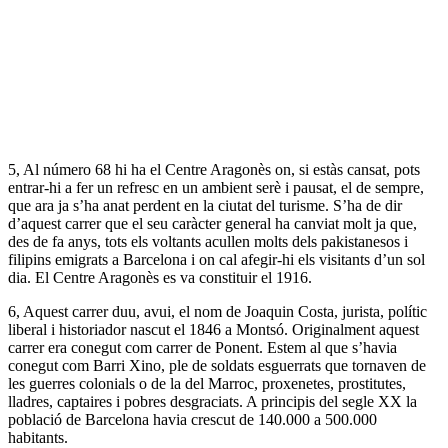
5, Al número 68 hi ha el Centre Aragonès on, si estàs cansat, pots
entrar-hi a fer un refresc en un ambient serè i pausat, el de sempre,
que ara ja s’ha anat perdent en la ciutat del turisme. S’ha de dir
d’aquest carrer que el seu caràcter general ha canviat molt ja que,
des de fa anys, tots els voltants acullen molts dels pakistanesos i
filipins emigrats a Barcelona i on cal afegir-hi els visitants d’un sol
dia. El Centre Aragonès es va constituir el 1916.
6, Aquest carrer duu, avui, el nom de Joaquin Costa, jurista, polític
liberal i historiador nascut el 1846 a Montsó. Originalment aquest
carrer era conegut com carrer de Ponent. Estem al que s’havia
conegut com Barri Xino, ple de soldats esguerrats que tornaven de
les guerres colonials o de la del Marroc, proxenetes, prostitutes,
lladres, captaires i pobres desgraciats. A principis del segle XX la
població de Barcelona havia crescut de 140.000 a 500.000
habitants.