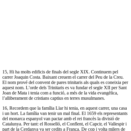
15, Hi ha molts edificis de finals del segle XIX. Continuem pel
carrer Joaquin Costa. Baixant creuem el carrer del Peu de la Creu.
El nom prové del convent de pares trinitaris als quals es coneixia per
aquest nom. L’orde dels Trinitaris es va fundar el segle XII per Sant
Joan de Mata i tenia com a funció, a més de la vida evangèlica,
l’alliberament de cristians captius en terres musulmanes.
16, Recordem que la família Llar hi tenia, en aquest carrer, una casa
i un hort. La família van tenir un mal final. El 1659 els representants
del monarca espanyol van pactar amb el rei francès la divisió de
Catalunya. Per tant: el Rosselló, el Conflent, el Capcir, el Vallespir i
part de la Cerdanya va ser cedits a França. De cop i volta milers de