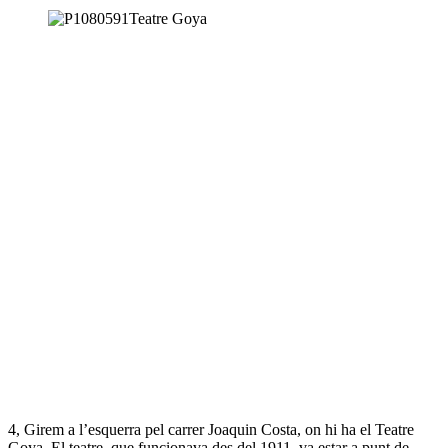
4, Girem a l’esquerra pel carrer Joaquin Costa, on hi ha el Teatre
Goya. El teatre, que funcionava des del 1911, va estar a punt de