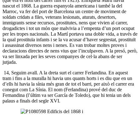
(que era el nom del carrer fins el 1923). Enriqueta Martí havia
nascut el 1868. La guerra espanyola americana i també la del
Marroc, va fer del port de Barcelona un centre de moviment de
soldats cridats a files, veterans lesionats, aturats, desertors,
immigrants sense recursos, prostitutes, nens que vivien al carrer,
drogadictes i tot un món que malvivia a l’empenta d’un port ocupat
per les tropes nacionals. La Martí portava una doble vida, a través de
la qual prostituïa infants i se la va acusar d’haver segrestat, prostituït
i assassinat diversos nens i nenes. Es van trobar moltes proves i
declaracions directes de nens vius que l’inculpaven. A la presó, però,
va ser linxada per les seves companyes de cel·la abans de ser
jutjada.
14, Seguim avall. A la dreta surt el carrer Ferlandina. En aquest
tram i fins a la muralla hi havia uns quants horts i es diu que en un
d’ells hi havia la sínia més gran de tot el barri, per això el carrer era
conegut com La Sínia. El nom (Ferlandina) prové del duc de
Fernandina (l’últim va ser García de Toledo), que hi tenia un dels
palaus a finals del segle XVI.