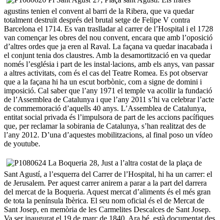
agustins tenien el convent al barri de la Ribera, que va quedar
totalment destruït després del brutal setge de Felipe V contra
Barcelona el 1714. Es van traslladar al carrer de l’Hospital i el 1728
van començar les obres del nou convent, encara que amb l’oposició
d’altres ordes que ja eren al Raval. La façana va quedar inacabada i
el conjunt tenia dos claustres. Amb la desamortització en va quedar
només l’església i part de les instal·lacions, amb els anys, van passar
a altres activitats, com és el cas del Teatre Romea. Es pot observar
que a la façana hi ha un escut borbònic, com a signe de domini i
imposició. Cal saber que l’any 1971 el temple va acollir la fundació
de l’Assemblea de Catalunya i que l’any 2011 s’hi va celebrar l’acte
de commemoració d’aquells 40 anys. L’Assemblea de Catalunya,
entitat social privada és l’impulsora de part de les accions pacífiques
que, per reclamar la sobirania de Catalunya, s’han realitzat des de
l’any 2012. D’una d’aquestes mobilitzacions, al final poso un vídeo
de youtube.
28, Just a l’altra costat de la plaça de
Sant Agustí, a l’esquerra del Carrer de l’Hospital, hi ha un carrer: el
de Jerusalem. Per aquest carrer anirem a parar a la part del darrera
del mercat de la Boqueria. Aquest mercat d’aliments és el més gran
de tota la península Ibèrica. El seu nom oficial és el de Mercat de
Sant Josep, en memòria de les Carmelites Descalces de Sant Josep.
Va ser inaugurat el 19 de març de 1840. Ara bé, està documentat des