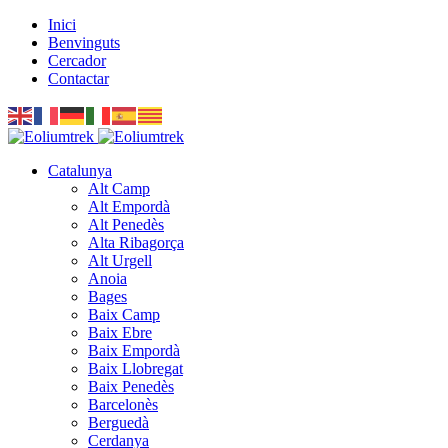
Inici
Benvinguts
Cercador
Contactar
Catalunya
Alt Camp
Alt Empordà
Alt Penedès
Alta Ribagorça
Alt Urgell
Anoia
Bages
Baix Camp
Baix Ebre
Baix Empordà
Baix Llobregat
Baix Penedès
Barcelonès
Berguedà
Cerdanya