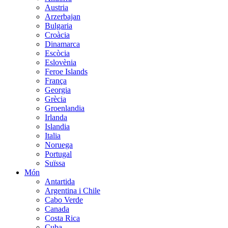
Austria
Arzerbajan
Bulgaria
Croàcia
Dinamarca
Escòcia
Eslovènia
Feroe Islands
França
Georgia
Grècia
Groenlandia
Irlanda
Islandia
Italia
Noruega
Portugal
Suïssa
Món
Antartida
Argentina i Chile
Cabo Verde
Canada
Costa Rica
Cuba