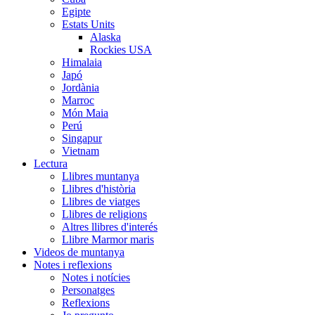
Egipte
Estats Units
Alaska
Rockies USA
Himalaia
Japó
Jordània
Marroc
Món Maia
Perú
Singapur
Vietnam
Lectura
Llibres muntanya
Llibres d'història
Llibres de viatges
Llibres de religions
Altres llibres d'interés
Llibre Marmor maris
Videos de muntanya
Notes i reflexions
Notes i notícies
Personatges
Reflexions