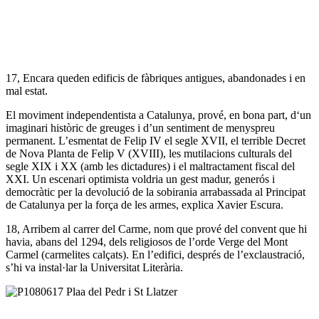
17, Encara queden edificis de fàbriques antigues, abandonades i en
mal estat.
El moviment independentista a Catalunya, prové, en bona part, d‘un
imaginari històric de greuges i d’un sentiment de menyspreu
permanent. L’esmentat de Felip IV el segle XVII, el terrible Decret
de Nova Planta de Felip V (XVIII), les mutilacions culturals del
segle XIX i XX (amb les dictadures) i el maltractament fiscal del
XXI. Un escenari optimista voldria un gest madur, generós i
democràtic per la devolució de la sobirania arrabassada al Principat
de Catalunya per la força de les armes, explica Xavier Escura.
18, Arribem al carrer del Carme, nom que prové del convent que hi
havia, abans del 1294, dels religiosos de l’orde Verge del Mont
Carmel (carmelites calçats). En l’edifici, després de l’exclaustració,
s’hi va instal·lar la Universitat Literària.