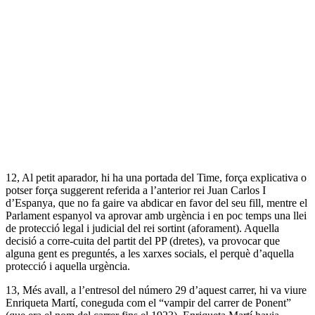
12, Al petit aparador, hi ha una portada del Time, força explicativa o
potser força suggerent referida a l’anterior rei Juan Carlos I
d’Espanya, que no fa gaire va abdicar en favor del seu fill, mentre el
Parlament espanyol va aprovar amb urgència i en poc temps una llei
de protecció legal i judicial del rei sortint (aforament). Aquella
decisió a corre-cuita del partit del PP (dretes), va provocar que
alguna gent es preguntés, a les xarxes socials, el perquè d’aquella
protecció i aquella urgència.
13, Més avall, a l’entresol del número 29 d’aquest carrer, hi va viure
Enriqueta Martí, coneguda com el “vampir del carrer de Ponent”