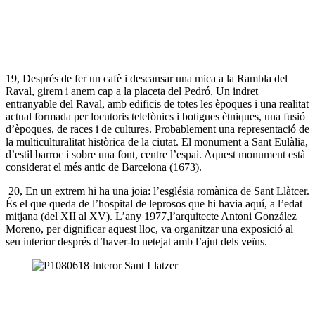
19, Després de fer un cafè i descansar una mica a la Rambla del
Raval, girem i anem cap a la placeta del Pedró. Un indret
entranyable del Raval, amb edificis de totes les èpoques i una realitat
actual formada per locutoris telefònics i botigues ètniques, una fusió
d’èpoques, de races i de cultures. Probablement una representació de
la multiculturalitat històrica de la ciutat. El monument a Sant Eulàlia,
d’estil barroc i sobre una font, centre l’espai. Aquest monument està
considerat el més antic de Barcelona (1673).
20, En un extrem hi ha una joia: l’església romànica de Sant Llàtcer.
És el que queda de l’hospital de leprosos que hi havia aquí, a l’edat
mitjana (del XII al XV). L’any 1977,l’arquitecte Antoni González
Moreno, per dignificar aquest lloc, va organitzar una exposició al
seu interior després d’haver-lo netejat amb l’ajut dels veïns.