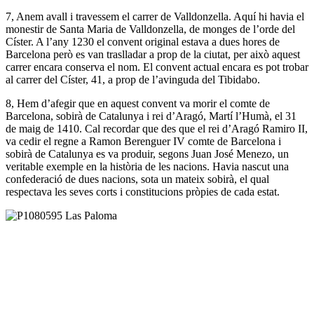
7, Anem avall i travessem el carrer de Valldonzella. Aquí hi havia el
monestir de Santa Maria de Valldonzella, de monges de l’orde del
Císter. A l’any 1230 el convent original estava a dues hores de
Barcelona però es van traslladar a prop de la ciutat, per això aquest
carrer encara conserva el nom. El convent actual encara es pot trobar
al carrer del Císter, 41, a prop de l’avinguda del Tibidabo.
8, Hem d’afegir que en aquest convent va morir el comte de
Barcelona, sobirà de Catalunya i rei d’Aragó, Martí l’Humà, el 31
de maig de 1410. Cal recordar que des que el rei d’Aragó Ramiro II,
va cedir el regne a Ramon Berenguer IV comte de Barcelona i
sobirà de Catalunya es va produir, segons Juan José Menezo, un
veritable exemple en la història de les nacions. Havia nascut una
confederació de dues nacions, sota un mateix sobirà, el qual
respectava les seves corts i constitucions pròpies de cada estat.