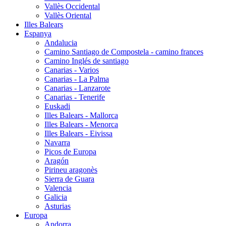
Vallès Occidental
Vallès Oriental
Illes Balears
Espanya
Andalucia
Camino Santiago de Compostela - camino frances
Camino Inglés de santiago
Canarias - Varios
Canarias - La Palma
Canarias - Lanzarote
Canarias - Tenerife
Euskadi
Illes Balears - Mallorca
Illes Balears - Menorca
Illes Balears - Eivissa
Navarra
Picos de Europa
Aragón
Pirineu aragonès
Sierra de Guara
Valencia
Galicia
Asturias
Europa
Andorra