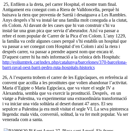
25, Enfilem a la dreta, pel carrer Hospital, el nostre tram final.
Antigament era conegut com a Riera de Valldoncella, perquè hi
baixava la riera que provenia de Sarrià i desaiguava a Les Rambles.
Anys després s’hi va instal·lar una família molt coneguda a la ciutat,
els Colom. Al davant de les cases que hi van construir s’hi va
instal·lar una gran pica que servia d’abeurador. Així va passar a
rebre el nom popular de Carrer de la Pica d’en Colom. L’any 1229,
la família va cedir algunes cases perquè s’hi establís un hospital que
va passar a ser conegut com Hospital d’en Colom i així la riera i
després carrer, va passar a prendre aquest nom que encara té.
D'aquest carrer hi ha més informació a la crònica dels Hospitals:
http://eoliumtrek.cat/index.php/catalunya/barcelones/370-barcelona-
barri-raval-oest-barri-pedro-ruta-hospitals-historics
26, A l’esquerra trobem el carrer de les Egipcíaques, en referència al
convent que acollia a les prostitutes que volien abandonar l’activitat.
Maria d’Egipte o Maria Egipcíaca, que va viure el segle IV a
Alexandria, sembla que va exercir la prostitució. Després, en un
viatge a Palestina, va experimentar una extraordinària transformació
i va iniciar una vida solitària al desert durant 47 anys. El seu
sepulcre a Palestina ja era molt visitat el segle VI. La seva pintoresca
llegenda: mala vida, conversió, solitud, la va fer molt popular. Va ser
venerada com a santa.
27, Plaça sant Agustí. Els frares