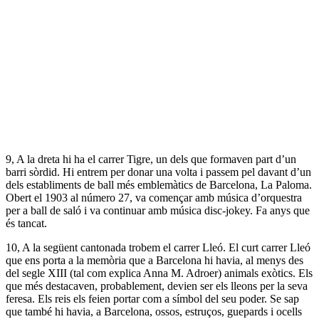
9, A la dreta hi ha el carrer Tigre, un dels que formaven part d’un
barri sòrdid. Hi entrem per donar una volta i passem pel davant d’un
dels establiments de ball més emblemàtics de Barcelona, La Paloma.
Obert el 1903 al número 27, va començar amb música d’orquestra
per a ball de saló i va continuar amb música disc-jokey. Fa anys que
és tancat.
10, A la següent cantonada trobem el carrer Lleó. El curt carrer Lleó
que ens porta a la memòria que a Barcelona hi havia, al menys des
del segle XIII (tal com explica Anna M. Adroer) animals exòtics. Els
que més destacaven, probablement, devien ser els lleons per la seva
feresa. Els reis els feien portar com a símbol del seu poder. Se sap
que també hi havia, a Barcelona, ossos, estruços, guepards i ocells