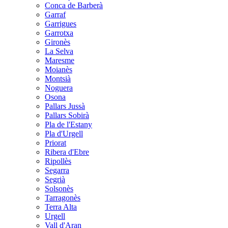
Conca de Barberà
Garraf
Garrigues
Garrotxa
Gironès
La Selva
Maresme
Moianès
Montsià
Noguera
Osona
Pallars Jussà
Pallars Sobirà
Pla de l'Estany
Pla d'Urgell
Priorat
Ribera d'Ebre
Ripollès
Segarra
Segrià
Solsonès
Tarragonès
Terra Alta
Urgell
Vall d'Aran