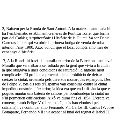
2, Baixem per la Ronda de Sant Antoni. A la mateixa cantonada hi
ha l’emblemàtic establiment Generes de Punt La Torre, que forma
part del Catàleg Arquitectònic i Històric de la Ciutat. Va ser Daniel
Carreras Jubert qui va obrir la primera botiga de venda de roba
interior, l’any 1900. Això vol dir que el local compta amb més de
cent anys d’història.
3, A la Ronda hi havia la muralla exterior de la Barcelona medieval.
Muralla que va arribar a ser odiada per la gent que vivia a la ciutat,
ja que obligava a unes condicions de saturació i d’higiene molt
complicades. El problema provenia de la prohibició de deixar
créixer la ciutat, ordenada pels diversos monarques espanyols. Des
de Felipe V, tots els reis d’Espanya van conspirar contra la ciutat
impedint construir a l’exterior; la idea era que en la distància que es
pogués muntar una bateria de canons per bombardejar la ciutat no
s’hi permetien edificacions. Això va durar fins el 1854. L’ordre va
començar amb Felipe V (el rei maleït, pels barcelonins i pels
catalans) i va continuar amb Fernando VI, Carlos III, Carlos IV, José
Bonaparte, Fernando VII i va acabar al final del regnat d’Isabel II.